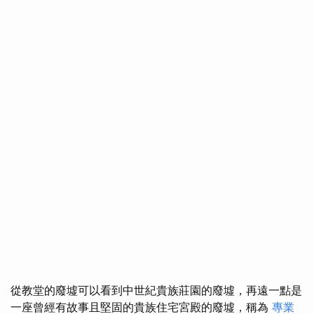
從教堂的廢墟可以看到中世紀貴族莊園的廢墟，再遠一點是
一座曾經有故事且堅固的貴族住宅宮殿的廢墟，稱為
專業