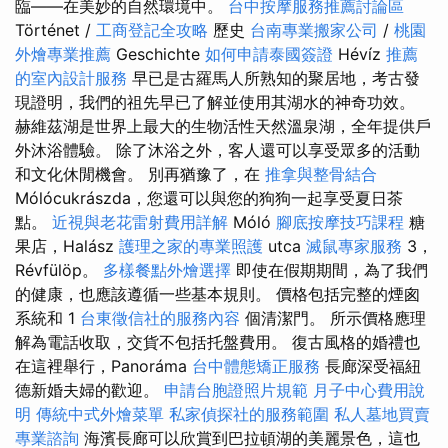
臨——在美妙的自然環境中。
台中按摩服務推薦討論區
Történet /
工商登記全攻略
歷史
台南專業搬家公司
/
桃園
外燴專業推薦
Geschichte
如何申請泰國簽證
Hévíz
推薦
的室內設計服務
早已是古羅馬人所熟知的聚居地，考古發
現證明，我們的祖先早已了解並使用其湖水的神奇功效。
赫維茲湖是世界上最大的生物活性天然溫泉湖，全年提供戶
外沐浴體驗。 除了沐浴之外，客人還可以享受眾多的活動
和文化休閒機會。 別再猶豫了，在
推拿與整骨結合
Mólócukrászda，您還可以與您的狗狗一起享受夏日茶
點。
近視與老花雷射費用詳解
Móló
腳底按摩技巧課程
糖
果店，Halász
護理之家的專業照護
utca
滅鼠專家服務
3，
Révfülöp。
多樣餐點外燴選擇
即使在假期期間，為了我們
的健康，也應該遵循一些基本規則。 價格包括完整的煙囪
系統和 1
台東徵信社的服務內容
個清潔門。 所示價格應理
解為電話收取，交貨不包括托盤費用。 復古風格的婚禮也
在這裡舉行，Panoráma
台中體態矯正服務
長廊深受福紐
德新婚夫婦的歡迎。
申請台胞證照片規範
月子中心費用說
明
傳統中式外燴菜單
私家偵探社的服務範圍
私人墓地買賣
專業諮詢
海濱長廊可以欣賞到巴拉頓湖的美麗景色，這也