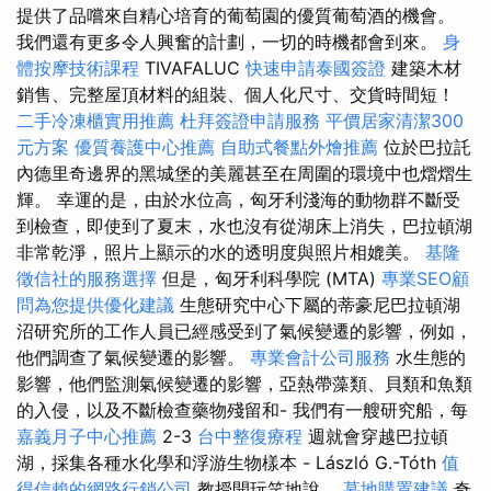
提供了品嚐來自精心培育的葡萄園的優質葡萄酒的機會。
我們還有更多令人興奮的計劃，一切的時機都會到來。
身
體按摩技術課程
TIVAFALUC
快速申請泰國簽證
建築木材
銷售、完整屋頂材料的組裝、個人化尺寸、交貨時間短！
二手冷凍櫃實用推薦
杜拜簽證申請服務
平價居家清潔300
元方案
優質養護中心推薦
自助式餐點外燴推薦
位於巴拉託
內德里奇邊界的黑城堡的美麗甚至在周圍的環境中也熠熠生
輝。 幸運的是，由於水位高，匈牙利淺海的動物群不斷受
到檢查，即使到了夏末，水也沒有從湖床上消失，巴拉頓湖
非常乾淨，照片上顯示的水的透明度與照片相媲美。
基隆
徵信社的服務選擇
但是，匈牙利科學院 (MTA)
專業SEO顧
問為您提供優化建議
生態研究中心下屬的蒂豪尼巴拉頓湖
沼研究所的工作人員已經感受到了氣候變遷的影響，例如，
他們調查了氣候變遷的影響。
專業會計公司服務
水生態的
影響，他們監測氣候變遷的影響，亞熱帶藻類、貝類和魚類
的入侵，以及不斷檢查藥物殘留和- 我們有一艘研究船，每
嘉義月子中心推薦
2-3
台中整復療程
週就會穿越巴拉頓
湖，採集各種水化學和浮游生物樣本 - László G.-Tóth
值
得信賴的網路行銷公司
教授開玩笑地說。
墓地購置建議
奇