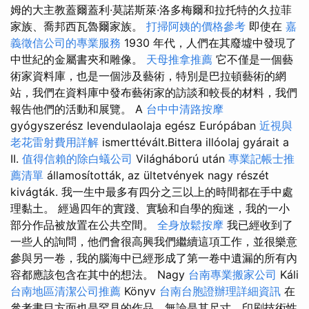
姆的大主教蓋爾蓋利·莫諾斯萊·洛多梅爾和拉托特的久拉菲
家族、喬邦西瓦魯爾家族。
打掃阿姨的價格參考
即使在
嘉
義徵信公司的專業服務
1930 年代，人們在其廢墟中發現了
中世紀的金屬書夾和雕像。
天母推拿推薦
它不僅是一個藝
術家資料庫，也是一個涉及藝術，特別是巴拉頓藝術的網
站，我們在資料庫中發布藝術家的訪談和較長的材料，我們
報告他們的活動和展覽。 A
台中中清路按摩
gyógyszerész levendulaolaja egész Európában
近視與
老花雷射費用詳解
ismerttévált.Bittera illóolaj gyárait a
II.
值得信賴的除白蟻公司
Világháború után
專業記帳士推
薦清單
államosították, az ültetvények nagy részét
kivágták. 我一生中最多有四分之三以上的時間都在手中處
理黏土。 經過四年的實踐、實驗和自學的痴迷，我的一小
部分作品被放置在公共空間。
全身放鬆按摩
我已經收到了
一些人的詢問，他們會很高興我們繼續這項工作，並很樂意
參與另一卷，我的腦海中已經形成了第一卷中遺漏的所有內
容都應該包含在其中的想法。 Nagy
台南專業搬家公司
Káli
台南地區清潔公司推薦
Könyv
台南台胞證辦理詳細資訊
在
參考書目方面也是罕見的作品，無論是其尺寸、印刷技術性