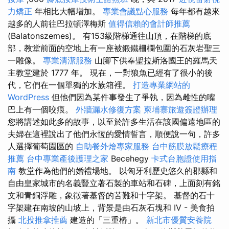
力矯正
年相比大幅增加。
專業會議點心服務
每年都有越來
越多的人前往巴拉頓澤梅斯
值得信賴的會計師推薦
(Balatonszemes)。 有153級階梯通往山頂，在階梯的底
部，教堂前面的空地上有一座被鍛鐵柵欄包圍的石灰岩聖三
一雕像。
專業清潔服務
山腳下供奉聖拉斯洛國王的羅馬天
主教堂建於 1777 年。 現在，一對狼魚已經有了很小的後
代，它們在一個單獨的水族箱裡。
打造專業網站的
WordPress
但他們因為某件事發生了爭執，因為雌性的嘴
巴上有一個咬痕。
外牆漏水修復方案
柬埔寨旅遊簽證辦理
您將講述如此多的故事，以至於許多生活在該國偏遠地區的
夫婦在這裡說出了他們永恆的愛情誓言，順便說一句，許多
人選擇葡萄園區的
自助餐外燴專家服務
台中筋膜放鬆療程
推薦
台中專業產後護理之家
Becehegy
卡式台胞證使用指
南
教堂作為他們的婚禮場地。 以匈牙利歷史悠久的郡縣和
自由皇家城市的名義豎立著石製的車站和石碑，上面刻有銘
文和青銅浮雕，象徵著基督的苦難和十字架。 基督的石十
字架建在南坡的山坡上，背景是由石灰石塊和 IV - 美食拍
攝
北投推拿推薦
建造的「三重樁」。
新北市優質安養院