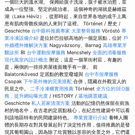
一個巨大的溫水湖。 保姆給孩子洗澡，孩子被水治愈，並
成為一位堅強、堅定的統治者。 這個神奇的湖就是赫維茲
湖（Lake Hévíz），從那時起，來自世界各地的成千上萬
患有肌肉骨骼疾病的人來到了這裡。 Történet / 歷史 /
Geschichte
台中眼科推薦專家
大里整骨服務
Vöröstó
專
業冷凍設備介紹
是位於巴拉頓高地的一個定居點，位於
戶
外婚禮外燴解決方案
Nagyvázsony、Barnag
高雄專業牙
醫診所
和
台中運動按摩服務
Mencshely
全面的消毒服務
現代風室內設計概念
附近，這是一個單街村莊，有趣的
是，兩側的一排排房屋後面幾乎有一座。 前
Balatonkövesd 定居點的教堂廢墟與
台中市按摩服務
Csopak
下午茶外燴的完美搭配
合併，隱藏在外觀宜人的
民居之中。
二手冷凍櫃實用推薦
Történet
全方位的SEO服
務，提升網站曝光度
/ HISTORY /
墓地購置建議
Geschichte
私人居家清潔方案
活動的記憶仍然保留在前漁
村的地名中，在古老的定居點核心，在紀念性建築中可以看
到該地區特有的民間建築特色。
專業貨運行介紹
養蜂人團
體的長期存在對其發展起到了決定性作用，值得推薦的是發
現其葡萄園山，因為除了欣賞難以形容的全景之外，它們還