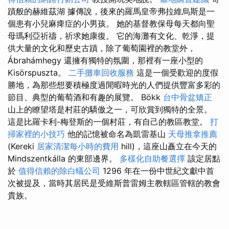
蹟般的赫維茲湖 據傳說，後來的羅馬皇帝弗拉維烏斯是一
個患有小兒麻痺症的小男孩。 她的基督教保母每天都向聖
母瑪利亞祈禱，祈求她康復。 它的海灘有文化、乾淨，提
供大量的文化和歷史古蹟，除了葡萄園裡的教堂外，
Ábrahámhegy 還擁有獨特的氛圍，那裡有一座小型的
Kisörspuszta。
二手攤車回收服務
這是一個受歡迎的度假
勝地，為那些想要積極度過閒暇時光的人們提供豐富多彩的
節目、典型的葡萄酒和有趣的展覽。 Bökk
台中骨盆矯正
山上的瞭望塔是村莊的驕傲之一，可欣賞到獨特的全景。
這是比羅卡利-梅登斯的一個村莊，有自己的教區教堂。
打
掃家裡的小技巧
他的記憶被命名為凱雷基山
天母推拿推薦
(Kereki
居家清潔每小時的費用
hill)，這座山矗立在今天的
Mindszentkálla 的東部邊界。
多樣化自助餐選擇
該定居點
於
值得信賴的除白蟻公司
1296 年在一份中世紀文獻中首
次被提及，當時其居民是受維斯普雷姆主教轄區管轄的教會
貴族。