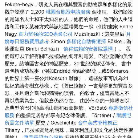
Fekete-hegy，研究人員在極其豐富的動物群和多樣化的景
觀中發現了 2,200
桃園台胞證申請服務
個物種。 我們談論
的是知名人士和不太知名的人，他們的命運，他們的人生道
路和工作以某種方式與該地區聯繫在一起（例如畫家 Endre
Nagy
實力堅強的SEO專業公司
Muzsinszki；選美皇后
月
嫂每日服務費用參考
Simon
多樣化自助餐選擇
Böske；游
泳運動員 Bimbi Belházi）
值得信賴的安養院選擇
）。 我
們還可以了解有關巴拉頓湖的匈牙利電影、巴拉頓湖的美食
歷史、該地區古老的神話歷史、21 世紀的鮮活傳奇。 書中
還包括成功故事（例如Endréd 蕾絲的歷史，或Siómaros
的世界上第一座公共Kossuth 雕像），這些故事可以為21
世紀的讀者樹立榜樣，使《舊巴拉頓》一書變得更加豐富多
彩，並且適合當代和獨特的讀者。 的穀倉，儘管當地人不
再以農業為生，但穀倉仍然存在。 由於倖存的一排穀倉以
及典型的巴拉頓高地山牆和石膏裝飾，Vöröstó
專業徵信社
服務
的整個定居點都享有紀念碑保護。 Történet /
辦護照
所需文件清單
歷史 / Geschichte
台中美式脊椎矯正
Tihany，巴拉頓高地的明珠，匈牙利歷史和文化的決定性聚
居地 I。
專業長照中心服務
安德拉斯國王於1055 年在半島