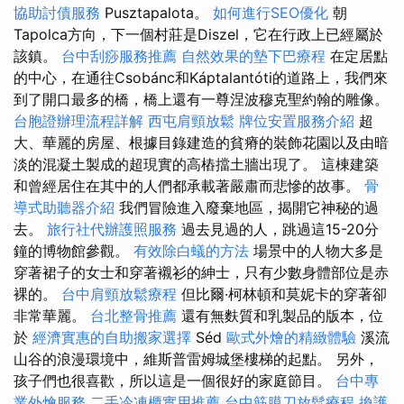
協助討債服務
Pusztapalota。
如何進行SEO優化
朝
Tapolca方向，下一個村莊是Diszel，它在行政上已經屬於
該鎮。
台中刮痧服務推薦
自然效果的墊下巴療程
在定居點
的中心，在通往Csobánc和Káptalantóti的道路上，我們來
到了開口最多的橋，橋上還有一尊涅波穆克聖約翰的雕像。
台胞證辦理流程詳解
西屯肩頸放鬆
牌位安置服務介紹
超
大、華麗的房屋、根據目錄建造的貧瘠的裝飾花園以及由暗
淡的混凝土製成的超現實的高樁擋土牆出現了。 這棟建築
和曾經居住在其中的人們都承載著嚴肅而悲慘的故事。
骨
導式助聽器介紹
我們冒險進入廢棄地區，揭開它神秘的過
去。
旅行社代辦護照服務
過去見過的人，跳過這15-20分
鐘的博物館參觀。
有效除白蟻的方法
場景中的人物大多是
穿著裙子的女士和穿著襯衫的紳士，只有少數身體部位是赤
裸的。
台中肩頸放鬆療程
但比爾·柯林頓和莫妮卡的穿著卻
非常華麗。
台北整骨推薦
還有無麩質和乳製品的版本，位
於
經濟實惠的自助搬家選擇
Séd
歐式外燴的精緻體驗
溪流
山谷的浪漫環境中，維斯普雷姆城堡樓梯的起點。 另外，
孩子們也很喜歡，所以這是一個很好的家庭節目。
台中專
業外燴服務
二手冷凍櫃實用推薦
台中筋膜刀放鬆療程
換護