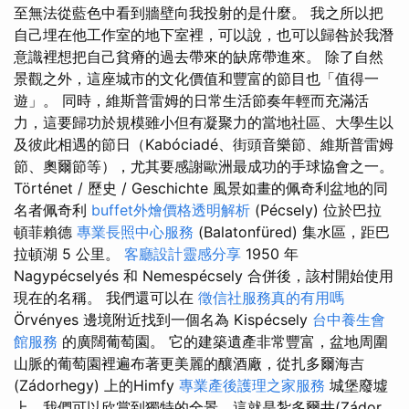
至無法從藍色中看到牆壁向我投射的是什麼。 我之所以把
自己埋在他工作室的地下室裡，可以說，也可以歸咎於我潛
意識裡想把自己貧瘠的過去帶來的缺席帶進來。 除了自然
景觀之外，這座城市的文化價值和豐富的節目也「值得一
遊」。 同時，維斯普雷姆的日常生活節奏年輕而充滿活
力，這要歸功於規模雖小但有凝聚力的當地社區、大學生以
及彼此相遇的節日（Kabóciadé、街頭音樂節、維斯普雷姆
節、奧爾節等），尤其要感謝歐洲最成功的手球協會之一。
Történet / 歷史 / Geschichte 風景如畫的佩奇利盆地的同
名者佩奇利
buffet外燴價格透明解析
(Pécsely) 位於巴拉
頓菲賴德
專業長照中心服務
(Balatonfüred) 集水區，距巴
拉頓湖 5 公里。
客廳設計靈感分享
1950 年
Nagypécselyés 和 Nemespécsely 合併後，該村開始使用
現在的名稱。 我們還可以在
徵信社服務真的有用嗎
Örvényes 邊境附近找到一個名為 Kispécsely
台中養生會
館服務
的廣闊葡萄園。 它的建築遺產非常豐富，盆地周圍
山脈的葡萄園裡遍布著更美麗的釀酒廠，從扎多爾海吉
(Zádorhegy) 上的Himfy
專業產後護理之家服務
城堡廢墟
上，我們可以欣賞到獨特的全景，這就是紮多爾井(Zádor