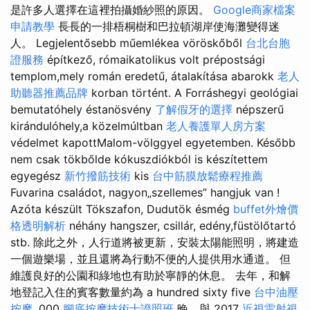
是許多人選擇在這裡拍攝婚紗照的原因。
Google商家檔案
申請教學
長長的一排梧桐樹和巴拉頓湖岸使海灘變得迷
人。 Legjelentősebb műemlékea vöröskőből
台北台胞
證服務
építkező, rómaikatolikus volt prépostsági
templom,mely román eredetű, átalakítása abarokk
老人
助聽器推薦品牌
korban történt. A Forráshegyi geológiai
bemutatóhely éstanösvény
了解假牙的選擇
népszerű
kirándulóhely,a közelmúltban
老人養護單人房方案
védelmet kapottMalom-völggyel egyetemben. Később
nem csak tökbőlde kókuszdiókból is készítettem
egyegész
新竹撥筋技術
kis
台中筋膜放鬆療程推薦
Fuvarina családot, nagyon„szellemes” hangjuk van !
Azóta készült Tökszafon, Dudutök ésmég
buffet外燴價
格透明解析
néhány hangszer, csillár, edény,füstölőtartó
stb. 除此之外，人行道將被更新，安裝太陽能照明，將建造
一個遊樂場，並且還將為行動不便的人提供用水通道。 但
維護良好的公園和綠地也有助於寧靜的休息。 去年，和解
地登記入住的賓客數量約為 a hundred sixty five
台中油壓
按摩
,000
腳底按摩技術士證照班
晚，與 2017
近視雷射視