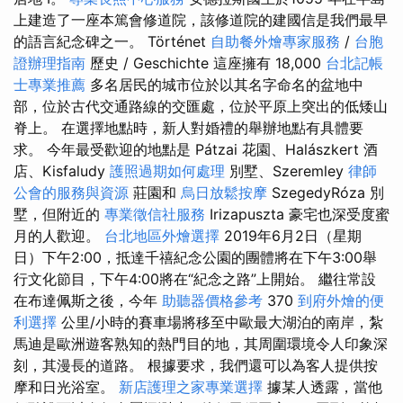
上建造了一座本篤會修道院，該修道院的建國信是我們最早
的語言紀念碑之一。 Történet
自助餐外燴專家服務
/
台胞
證辦理指南
歷史 / Geschichte 這座擁有 18,000
台北記帳
士專業推薦
多名居民的城市位於以其名字命名的盆地中
部，位於古代交通路線的交匯處，位於平原上突出的低矮山
脊上。 在選擇地點時，新人對婚禮的舉辦地點有具體要
求。 今年最受歡迎的地點是 Pátzai 花園、Halászkert 酒
店、Kisfaludy
護照過期如何處理
別墅、Szeremley
律師
公會的服務與資源
莊園和
烏日放鬆按摩
SzegedyRóza 別
墅，但附近的
專業徵信社服務
Irizapuszta 豪宅也深受度蜜
月的人歡迎。
台北地區外燴選擇
2019年6月2日（星期
日）下午2:00，抵達千禧紀念公園的團體將在下午3:00舉
行文化節目，下午4:00將在“紀念之路”上開始。 繼往常設
在布達佩斯之後，今年
助聽器價格參考
370
到府外燴的便
利選擇
公里/小時的賽車場將移至中歐最大湖泊的南岸，紮
馬迪是歐洲遊客熟知的熱門目的地，其周圍環境令人印象深
刻，其漫長的道路。 根據要求，我們還可以為客人提供按
摩和日光浴室。
新店護理之家專業選擇
據某人透露，當他