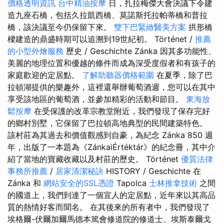
價格透明資訊
台中精油按摩
日，扎拉梅傑大會決議下令建
造九座石橋，包括久拉凱西橋、莫諾斯托拉帕蒂橋和普拉
橋，該決議至今仍保留下來。
雙下巴緊緻醫美方案
拱形橋
樑建造的鼎盛時期可以追溯到19世紀初。 Történet /
推薦
的小型外燴服務
歷史 / Geschichte Zánka 因其多功能性、
美麗的地理位置和優越的條件而成為深受度假者和有孩子的
家庭歡迎的定居點。
了解助聽器價格範圍
在夏季，除了巴
拉頓湖提供的樂趣外，這裡還舉辦葡萄酒週，您可以在其中
享受該地區的葡萄酒，並參加精彩的活動和節目。
東海放
鬆按摩
在受保護的改革宗教堂附近，我們發現了保存完好
的鄉村別墅，它保留了巴拉頓高地典型的民間建築特色。
該村莊為其過去和價值觀感到自豪，為紀念 Zánka 850 週
年，出版了一本題為《ZánkaiÉrtéktár》的紀念冊，其中介
紹了當地的寶藏收藏以及村莊的歷史。 Történet
優質法律
事務所推薦
/
居家清潔秘訣
HISTORY / Geschichte 在
Zánka 和
網站安全的SSL憑證
Tapolca
士林推拿技術
之間
的國道上，我們到達了一個宜人的定居點，近年來以其高品
質的熱情好客而聞名。 在其後來的所有者中，我們發現了
埃格爾-伏爾加爾馬德本篤會修道院的修道士、埃斯泰爾戈