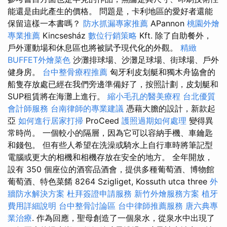
能還是由此產生的價格。 問題是，卡利地區的愛好者還能
保留這樣一本書嗎？
防水抓漏專家推薦
APannon
桃園外燴
專業推薦
Kincsesház
數位行銷策略
Kft. 除了自助餐外，
戶外運動場和休息區也將被賦予現代化的外觀。
精緻
BUFFET外燴菜色
沙灘排球場、沙灘足球場、街球場、戶外
健身房。
台中整骨療程推薦
匈牙利皮划艇和獨木舟協會的
船隻存放處已經在我們旁邊準備好了，按照計劃，皮划艇和
SUP租賃將在海灘上進行。
縮小毛孔的醫美療程
台北優質
會計師服務
台南律師的專業建議
憑藉大膽的設計，新款起
亞
如何進行居家打掃
ProCeed
護照過期如何處理
變得異
常時尚。 一個較小的隔層，因為它可以容納手機、車鑰匙
和錢包。 但有些人希望在洗澡或騎水上自行車時將筆記型
電腦或更大的相機和相機存放在安全的地方。 全年開放，
設有 350 個座位的酒窖品酒會，提供多種葡萄酒、博物館
葡萄酒、特色菜餚 8264 Szigliget, Kossuth utca three
外
牆防水解決方案
杜拜簽證申請服務
新竹外燴服務方案
植牙
費用詳細說明
台中整骨討論區
台中律師推薦服務
唐六典專
業治療
. 作為回應，聖母創造了一個泉水，從泉水中出現了