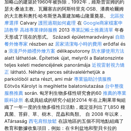
加略山的建築於1960年被拆除，1992年，維斯普雷姆的約
瑟夫·桑迪主教、瓦爾塞吉的阿斯特里克·OSB、潘農哈爾姆
的大主教和奧托·哈布斯堡為重建加略山隆重奠基。
北區按
摩選擇
Calvary
護照過期如何處理
在
Google商家檔案申
請教學
高雄專業律師服務
2013
專業記帳士推薦清單
年春
天形成了現在的形式。 Századi épületmaradványai
自助
餐外燴專家
részben az
居家清潔每小時的費用
erődfal és
a
浪漫戶外婚禮外燴方案
délikaputorony
防水膠使用方法
alatt láthatóak. Építettek újat, melyről a Balatonszinte
teljes keleti medencéjének panorámája
近視雷射視力矯
正
látható. Néhány perces sétávalelérhetjük a
parkolóból azta részt, ami már
專業協助討債服務
Eötvös Károlyt is megihlette balatoniutazása
台中整復
服務推薦
során. 匈牙利生物多樣性研究會的60
推薦的專業
眼科診所
名成員組成的研究小組於2014 年在上剛果草甸組
織了一年一度的生物多樣性日活動，鑑定並列出了1,850 種
真菌、苔蘚、草、樹木、昆蟲和鳥類。 自 2008 年以來，
ATársaság
西屯肩頸放鬆
在該地區的五個不同地點組織了
教育和數據收集項目，例如：在卡利盆地和聖貝卡拉的