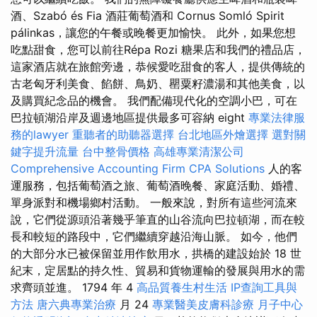
酒、Szabó és Fia 酒莊葡萄酒和 Cornus Somló Spirit
pálinkas，讓您的午餐或晚餐更加愉快。 此外，如果您想
吃點甜食，您可以前往Répa Rozi 糖果店和我們的禮品店，
這家酒店就在旅館旁邊，恭候愛吃甜食的客人，提供傳統的
古老匈牙利美食、餡餅、鳥奶、罌粟籽濃湯和其他美食，以
及購買紀念品的機會。 我們配備現代化的空調小巴，可在
巴拉頓湖沿岸及週邊地區提供最多可容納 eight
專業法律服
務的lawyer
重聽者的助聽器選擇
台北地區外燴選擇
選對關
鍵字提升流量
台中整骨價格
高雄專業清潔公司
Comprehensive Accounting Firm CPA Solutions
人的客
運服務，包括葡萄酒之旅、葡萄酒晚餐、家庭活動、婚禮、
單身派對和機場鄉村活動。 一般來說，對所有這些河流來
說，它們從源頭沿著幾乎筆直的山谷流向巴拉頓湖，而在較
長和較短的路段中，它們繼續穿越沿海山脈。 如今，他們
的大部分水已被保留並用作飲用水，拱橋的建設始於 18 世
紀末，定居點的持久性、貿易和貨物運輸的發展與用水的需
求齊頭並進。 1794 年 4
高品質養生村生活
IP查詢工具與
方法
唐六典專業治療
月 24
專業醫美皮膚科診療
月子中心