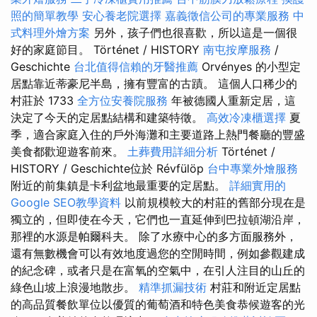
照的簡單教學
安心養老院選擇
嘉義徵信公司的專業服務
中
式料理外燴方案
另外，孩子們也很喜歡，所以這是一個很
好的家庭節目。 Történet / HISTORY
南屯按摩服務
/
Geschichte
台北值得信賴的牙醫推薦
Orvényes 的小型定
居點靠近蒂豪尼半島，擁有豐富的古蹟。 這個人口稀少的
村莊於 1733
全方位安養院服務
年被德國人重新定居，這
決定了今天的定居點結構和建築特徵。
高效冷凍櫃選擇
夏
季，適合家庭入住的戶外海灘和主要道路上熱門餐廳的豐盛
美食都歡迎遊客前來。
土葬費用詳細分析
Történet /
HISTORY / Geschichte位於 Révfülöp
台中專業外燴服務
附近的前集鎮是卡利盆地最重要的定居點。
詳細實用的
Google SEO教學資料
以前規模較大的村莊的舊部分現在是
獨立的，但即使在今天，它們也一直延伸到巴拉頓湖沿岸，
那裡的水源是帕爾科夫。 除了水療中心的多方面服務外，
還有無數機會可以有效地度過您的空閒時間，例如參觀建成
的紀念碑，或者只是在富氧的空氣中，在引人注目的山丘的
綠色山坡上浪漫地散步。
精準抓漏技術
村莊和附近定居點
的高品質餐飲單位以優質的葡萄酒和特色美食恭候遊客的光