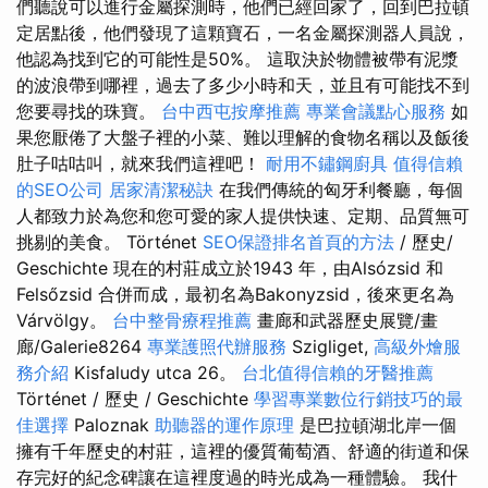
們聽說可以進行金屬探測時，他們已經回家了，回到巴拉頓
定居點後，他們發現了這顆寶石，一名金屬探測器人員說，
他認為找到它的可能性是50%。 這取決於物體被帶有泥漿
的波浪帶到哪裡，過去了多少小時和天，並且有可能找不到
您要尋找的珠寶。
台中西屯按摩推薦
專業會議點心服務
如
果您厭倦了大盤子裡的小菜、難以理解的食物名稱以及飯後
肚子咕咕叫，就來我們這裡吧！
耐用不鏽鋼廚具
值得信賴
的SEO公司
居家清潔秘訣
在我們傳統的匈牙利餐廳，每個
人都致力於為您和您可愛的家人提供快速、定期、品質無可
挑剔的美食。 Történet
SEO保證排名首頁的方法
/ 歷史/
Geschichte 現在的村莊成立於1943 年，由Alsózsid 和
Felsőzsid 合併而成，最初名為Bakonyzsid，後來更名為
Várvölgy。
台中整骨療程推薦
畫廊和武器歷史展覽/畫
廊/Galerie8264
專業護照代辦服務
Szigliget,
高級外燴服
務介紹
Kisfaludy utca 26。
台北值得信賴的牙醫推薦
Történet / 歷史 / Geschichte
學習專業數位行銷技巧的最
佳選擇
Paloznak
助聽器的運作原理
是巴拉頓湖北岸一個
擁有千年歷史的村莊，這裡的優質葡萄酒、舒適的街道和保
存完好的紀念碑讓在這裡度過的時光成為一種體驗。 我什