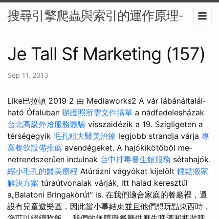
搜尋引擎爬蟲與索引的運作原理-
Je Tall Sf Marketing (157)
Sep 11, 2013
Like巴拉頓 2019 2 由 Mediaworks2 A vár lábánálta­­lál­­
ható Ófaluban
辦護照所需文件清單
a nádfedelesházak
台北高級外燴服務體驗
visszaidézik a 19. Szigligeten a
térségegyik
毛孔粗大醫美治療
legjobb strandja várja
專
業餐飲設備推薦
avendégeket. A hajókikötőből me­
netrendszerűen indulnak
台中排毒養生館服務
sétahajók.
縮小毛孔的醫美療程
Atúrázni vágyókat kijelölt
輕鬆搬家
解決方案
túraút­vo­nalak várják, itt halad keresztül
a„Balatoni Bringakörút” is. 在我們適合家庭的餐廳裡，還
設有兒童遊樂區，因此當小事結束並且他們想玩點東西時，
您可以繼續吃飯。 我們的無障礙餐廳供應生啤酒和瓶裝啤