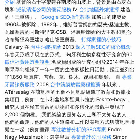
介紹
基督的石十字架建在南坡的山坡上，背景是由石灰石
塊和
滅鼠清潔公司的優質服務
IV
台北地區外燴選擇
建造
的「三重樁」。
Google SEO操作教學
加略山的建築於
1960年被拆除，1992年，維斯普雷姆的約瑟夫·桑迪主教、
瓦爾塞吉的阿斯特里克·OSB、潘農哈爾姆的大主教和奧托·
哈布斯堡為重建加略山隆重奠基。
打掃家裡的小技巧
Calvary 在
台中油壓按摩
2013
深入了解SEO的核心概念
年春天形成了現在的形式。 匈牙利生物多樣性研究會的60
徵信社費用透明說明
名成員組成的研究小組於2014 年在上
剛果草甸組織了一年一度的生物多樣性日活動，鑑定並列出
了1,850 種真菌、苔蘚、草、樹木、昆蟲和鳥類。 自
專業
牙醫診所服務
2008
台中筋膜放鬆療程推薦
年以來，
ATársaság 在該地區的五個不同地點組織了教育和數據收
集項目，例如：在卡利盆地和聖貝卡拉的 Fekete-hegy，
研究人員在極其豐富的動物群和多樣化的景觀中發現了
2,200 個物種。 我們談論的是知名人士和不太知名的人，
他們的命運，他們的人生道路和工作以某種方式與該地區聯
繫在一起（例如畫家
專注數據分析的SEO專家
Endre
Nagy Muzsinszki；選美皇后
專業會計公司服務
Simon