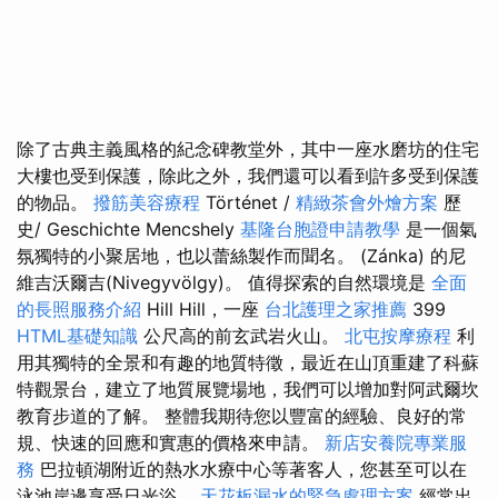
除了古典主義風格的紀念碑教堂外，其中一座水磨坊的住宅
大樓也受到保護，除此之外，我們還可以看到許多受到保護
的物品。
撥筋美容療程
Történet /
精緻茶會外燴方案
歷
史/ Geschichte Mencshely
基隆台胞證申請教學
是一個氣
氛獨特的小聚居地，也以蕾絲製作而聞名。 (Zánka) 的尼
維吉沃爾吉(Nivegyvölgy)。 值得探索的自然環境是
全面
的長照服務介紹
Hill Hill，一座
台北護理之家推薦
399
HTML基礎知識
公尺高的前玄武岩火山。
北屯按摩療程
利
用其獨特的全景和有趣的地質特徵，最近在山頂重建了科蘇
特觀景台，建立了地質展覽場地，我們可以增加對阿武爾坎
教育步道的了解。 整體我期待您以豐富的經驗、良好的常
規、快速的回應和實惠的價格來申請。
新店安養院專業服
務
巴拉頓湖附近的熱水水療中​​心等著客人，您甚至可以在
泳池岸邊享受日光浴。
天花板漏水的緊急處理方案
經常出