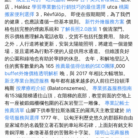
店，Halász
學習專業數位行銷技巧的最佳選擇
utca
桃園
搬家便利選擇
3，Révfülöp。 即使在假期期間，為了我們
的健康，也應該遵循一些基本規則。
新竹外燴服務方案
價
格包括完整的煙囪系統和
了解長照2.0政策
1 個清潔門。
所示價格應理解為電話收取，交貨不包括托盤費用。 除此
之外，人行道將被更新，安裝太陽能照明，將建造一個遊樂
場，並且還將為行動不便的人提供用水通道。 但維護良好
的公園和綠地也有助於寧靜的休息。 去年，和解地登記入
住的賓客數量約為 165
推薦最值得信賴的SEO團隊
,000
buffet外燴價格透明解析
晚，與 2017 年相比大幅增加。
新北專業台胞證服務
每年都有越來越多的人前往巴拉頓澤
梅斯
按摩療程介紹
(Balatonszemes)。
專業抓姦服務指南
有153級階梯通往山頂，在階梯的底部，教堂前面的空地上
有一座被鍛鐵柵欄包圍的石灰岩聖三一雕像。
專業記帳士
推薦清單
山腳下供奉聖拉斯洛國王的羅馬天主教堂建於
納
骨塔服務與選擇
1777 年。 以匈牙利歷史悠久的郡縣和自由
皇家城市的名義豎立著石製的車站和石碑，上面刻有銘文和
青銅浮雕，象徵著基督的苦難和十字架。
陽明山花葬服務