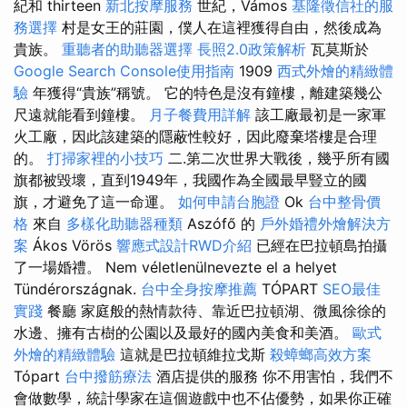
紀和 thirteen
新北按摩服務
世紀，Vámos
基隆徵信社的服
務選擇
村是女王的莊園，僕人在這裡獲得自由，然後成為
貴族。
重聽者的助聽器選擇
長照2.0政策解析
瓦莫斯於
Google Search Console使用指南
1909
西式外燴的精緻體
驗
年獲得“貴族”稱號。 它的特色是沒有鐘樓，離建築幾公
尺遠就能看到鐘樓。
月子餐費用詳解
該工廠最初是一家軍
火工廠，因此該建築的隱蔽性較好，因此廢棄塔樓是合理
的。
打掃家裡的小技巧
二.第二次世界大戰後，幾乎所有國
旗都被毀壞，直到1949年，我國作為全國最早豎立的國
旗，才避免了這一命運。
如何申請台胞證
Ok
台中整骨價
格
來自
多樣化助聽器種類
Aszófő 的
戶外婚禮外燴解決方
案
Ákos Vörös
響應式設計RWD介紹
已經在巴拉頓島拍攝
了一場婚禮。 Nem véletlenülnevezte el a helyet
Tündérországnak.
台中全身按摩推薦
TÓPART
SEO最佳
實踐
餐廳 家庭般的熱情款待、靠近巴拉頓湖、微風徐徐的
水邊、擁有古樹的公園以及最好的國內美食和美酒。
歐式
外燴的精緻體驗
這就是巴拉頓維拉戈斯
殺蟑螂高效方案
Tópart
台中撥筋療法
酒店提供的服務 你不用害怕，我們不
會做數學，統計學家在這個遊戲中也不佔優勢，如果你正確