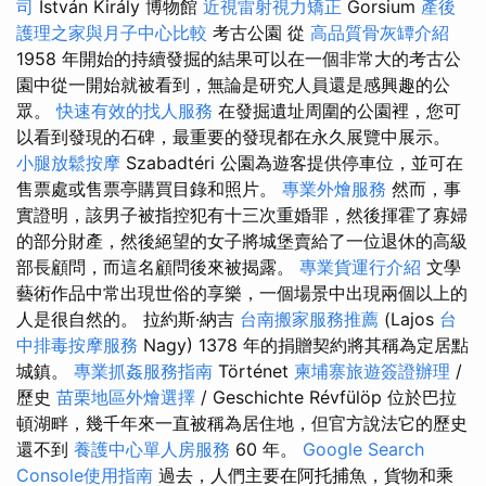
司
István Király 博物館
近視雷射視力矯正
Gorsium
產後
護理之家與月子中心比較
考古公園 從
高品質骨灰罈介紹
1958 年開始的持續發掘的結果可以在一個非常大的考古公
園中從一開始就被看到，無論是研究人員還是感興趣的公
眾。
快速有效的找人服務
在發掘遺址周圍的公園裡，您可
以看到發現的石碑，最重要的發現都在永久展覽中展示。
小腿放鬆按摩
Szabadtéri 公園為遊客提供停車位，並可在
售票處或售票亭購買目錄和照片。
專業外燴服務
然而，事
實證明，該男子被指控犯有十三次重婚罪，然後揮霍了寡婦
的部分財產，然後絕望的女子將城堡賣給了一位退休的高級
部長顧問，而這名顧問後來被揭露。
專業貨運行介紹
文學
藝術作品中常出現世俗的享樂，一個場景中出現兩個以上的
人是很自然的。 拉約斯·納吉
台南搬家服務推薦
(Lajos
台
中排毒按摩服務
Nagy) 1378 年的捐贈契約將其稱為定居點
城鎮。
專業抓姦服務指南
Történet
柬埔寨旅遊簽證辦理
/
歷史
苗栗地區外燴選擇
/ Geschichte Révfülöp 位於巴拉
頓湖畔，幾千年來一直被稱為居住地，但官方說法它的歷史
還不到
養護中心單人房服務
60 年。
Google Search
Console使用指南
過去，人們主要在阿托捕魚，貨物和乘