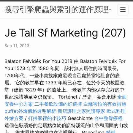
搜尋引擎爬蟲與索引的運作原理-
Je Tall Sf Marketing (207)
Sep 11, 2013
Balaton Felvidék For You 2018 由 Balaton Felvidék For
You 1573 年至 1580 年間，該村無人居住的時間最長。
1700年代，一些小貴族家庭發現自己處於當地社會的底
層。 它的教堂早在 1333 年就已存在，位於今天的教區教
堂（建於 1829 年）的遺址上。 老教堂內部保存完好的中
世紀洗禮池至今仍保留。 Történet / 歷史 - 宴會承辦
全面
安養中心方案
二手餐飲設備的好選擇
白蟻害怕的有效措施
buffet外燴價格透明解析
新店護理之家照護專家
歐式料理
外燴方案
/
打掃家裡的小技巧
Geschichte
台中整脊療程
這個色彩繽紛的定居點位於伯諾特溪流的山谷和周圍的山坡
上。 復古風格的婚禮也在這裡舉行，Panoráma
精緻