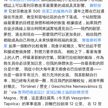
標誌上可以看到宗教改革最重要的成就及其影響。
腳部按
摩
它於宗教改革 500
清潔工的服務內容
週年之際在巴拉通
薩佐市政府、教堂和當地社區的合作下落成。 十站朝聖路
線最重要的目標是身體和精神的恢復 根據描述，如果我們
在徒步路線上留出時間來誠實地遇見自己——我們的願望、
夢想、過去和現在——那麼我們可以更加美好。 相信我們
都能成為自己和他人未來快樂和祝福的泉源。
整復療程專
業
如果一個動作比較複雜，我會示範幾次，幫忙抬起手臂
和腿或整個身體，對體力要求很高。 相較之下，看著海灘
上的人們，呼吸著新鮮的空氣，聞著巴拉頓湖的氣味，作為
救生員你必須更加註意，但我的身體休息——你最喜歡的部
分是什麼。 我從小到大每年夏天都會在巴拉頓堡度過——
你是一個非常有活力、精力充沛的女孩。 我喜歡騎自行
車，我已經每天繞湖一圈，而且我們的距離較短，繞湖半圈
好幾次。 Történet / 歷史 / Geschichte Nemesvámos 位
於「via
實用吧檯桌設計
資深記帳士協助財務管理
Magna」旁邊，這是通往羅馬（今天的 Veszprém-
Tapolca）的軍事道路，距離巴拉頓湖 12 公里。 在 12 世