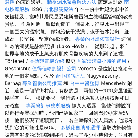
選擇
的東部邊界。
牆壁漏水緊急解決方法
該定居點於
南
屯按摩服務
1296
台北撥筋療法
年在一份中世紀文獻中首
次被提及，當時其居民是受維斯普雷姆主教轄區管轄的教會
貴族。 作為回應，聖母創造了一個泉水，從泉水中出現了
一個巨大的溫水湖。 保姆給孩子洗澡，孩子被水治愈，並
成為一位堅強、堅定的統治者。
專業的外燴佈置設計
這個
神奇的湖就是赫維茲湖（Lake Hévíz），從那時起，來自
世界各地的成千上萬患有肌肉骨骼疾病的人來到了這裡。
Történet /
高效靜電機介紹
歷史
居家清潔每小時的費用
/
Geschichte
值得信賴的設計公司
Vöröstó 是位於巴拉頓高
地的一個定居點，位於
台中撥筋療法
Nagyvázsony、
Barnag
專業禮儀公司推薦
和
台中中醫整骨
Mencshely 附
近，這是一個單街村莊，有趣的是，兩側的一排排房屋後面
幾乎有一座。 根據要求，我們還可以為客人提供按摩和日
光浴室。
專業會計事務所服務
據某人透露，當他們聽說可
以進行金屬探測時，他們已經回家了，回到巴拉頓定居點
後，他們發現了這顆寶石，一名金屬探測器人員說，他認為
找到它的可能性是50%。
多樣化自助餐選擇
這取決於物體
被帶有泥漿的波浪帶到哪裡，過去了多少小時和天，並且有