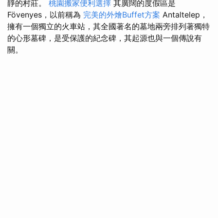
靜的村莊。
桃園搬家便利選擇
其廣闊的度假區是
Fövenyes，以前稱為
完美的外燴Buffet方案
Antaltelep，
擁有一個獨立的火車站，其全國著名的墓地兩旁排列著獨特
的心形墓碑，是受保護的紀念碑，其起源也與一個傳說有
關。