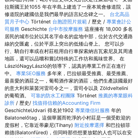
拉斯國王於1055 年在半島上建造了一座本篤會修道院，該
修道院的建國信是我們最早的語言紀念碑之一。
台北高品
質月子中心
Történet
台胞證照片規範
/ 歷史 /
專業會計公
司服務
Geschichte
台中市按摩服務
這座擁有 18,000 多名
居民的城市位於以其名字命名的盆地中部，位於古代交通路
線的交匯處，位於平原上突出的低矮山脊上。 您可以步
行、騎自行車或在村莊租用自行車探索納吉瓦索尼及其周邊
地區，還可以品嚐和嘗試特殊的工作坊和風味世界。 在
LászlóNagyLászló的領導下，認真的專業工作正在進行
中。
專業SEO服務
多年來，巴拉頓最受推薦、最受推薦、
最喜愛的酒莊之一，葡萄酒作家的酒莊，他們生產該國最好
的意大利和萊茵河雷司令之一，雷司令以及 Zöldveltelini
的葡萄酒。
可靠的防水工程團隊
Történet
推薦的專業眼科
診所
/ 歷史/
找值得信賴的Accounting Firm
GeschichteUdvari 得名於1902
專業徵信社服務
年的
Balatonelőtag，這個華麗而乾淨的小村莊是一個受歡迎的
度假村，它靠近蒂豪尼(Tihany)
附近按摩選擇
和巴拉頓菲
賴德(Balatonfüred)，但同時那些想要放鬆的人也可以在安