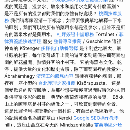
現的問題是，溫泉水、礦泉水和藥用水之間有什麼區別？
是不是所有的溫泉都對我們的身體有好處呢？
桃園按摩服
務
我們請專家澄清一下概念，如果要很簡單地解釋一下水
的區別，我們可以說所有的藥用水都是溫泉水，但並不是所
有的溫泉水都是藥用水。
杜拜簽證申請服務
Történet /
菲
律賓簽證快速辦理
歷史
整骨專業推薦
/ Geschichte 這裡
神奇的 Kőtenger
多樣化自助餐選擇
是卡利盆地最大、最
壯觀的村莊，每年吸引成千上萬的遊客來到這個被葡萄園包
圍的鮮花盛開、熱情好客的小村莊。 它的海灘有文化、乾
淨，提供大量的文化和歷史古蹟，除了葡萄園裡的教堂外，
Ábrahámhegy
清潔工的服務內容
還擁有獨特的氛圍，那
裡有一座小型的
台北護理之家推薦
Kisörspuszta。 這是一
個受歡迎的度假勝地，為那些想要積極度過閒暇時光的人們
提供豐富多彩的節目、典型的葡萄酒和有趣的展覽。 Bökk
山上的瞭望塔是村莊的驕傲之一，可欣賞到獨特的全景。
這是比羅卡利-梅登斯的一個村莊，有自己的教區教堂。 他
的記憶被命名為凱雷基山 (Kereki
Google SEO操作教學
hill)，這座山矗立在今天的 Mindszentkálla
苗栗地區外燴