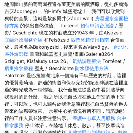
地周圍山脈的葡萄園裡遍布著更美麗的釀酒廠，從扎多爾海
吉(Zádorhegy) 上的Himfy 城堡廢墟上，我們可以欣賞到
獨特的全景，這就是紮多爾井(Zádor well)
房屋漏水全面檢
修方案
的傑出自然價值。 Történet
如何申請台胞證
/ 歷
史/ Geschichte 現在的村莊成立於1943 年，由Alsózsid
宜蘭外燴服務介紹
和Felsőzsid
四門冰箱使用指南
合併而
成，最初名為Bakonyzsid，後來更名為Várvölgy。
台北地
區外燴選擇
畫廊和武器歷史展覽/畫廊/Galerie8264
Szigliget, Kisfaludy utca 26。
氣結調理療法
Történet /
后里推拿療程
歷史 / Geschichte
防水膠使用方法
Paloznak 是巴拉頓湖北岸一個擁有千年歷史的村莊，這裡
的優質葡萄酒、舒適的街道和保存完好的紀念碑讓在這裡度
過的時光成為一種體驗。 我什至無法從藍色中看到牆壁向
我投射的是什麼。 我之所以把自己埋在他工作室的地下室
裡，可以說，也可以歸咎於我潛意識裡想把自己貧瘠的過去
帶來的缺席帶進來。 水療中心的情況有所不同，請諮詢那
裡的工作人員並注意注意告示。
養護中心單人房服務
台中
推拿服務
停止沐浴，在陸地上休息、散步，甚至按摩或進
餐，多喝水，但避免酒精飲料
宜蘭地區台胞證申請
-
整復