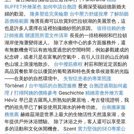
BUFFET外燴菜色
如何申請台胞證
長廊深受福紐德新婚夫
婦的歡迎。
隆鼻塑造完美輪廓
台中壓力舒緩按摩
了解助聽
器價格範圍
海濱長廊可以欣賞到巴拉頓湖的美麗景色，這
也是許多人選擇在這裡拍攝婚紗照的原因。
值得信賴的會
計師推薦
辦護照所需文件清單
長長的一排梧桐樹和巴拉頓
湖岸使海灘變得迷人。 除了水療中心的多方面服務外，還
有無數機會可以有效地度過您的空閒時間，例如參觀建成的
紀念碑，或者只是在富氧的空氣中，在引人注目的山丘的綠
色山坡上浪漫地散步。
台中撥筋療程
村莊和附近定居點的
高品質餐飲單位以優質的葡萄酒和特色美食恭候遊客的光臨
——在美妙的自然環境中。
失智症患者的專業照護
Történet /
台中地區的台胞證服務
歷史
台胞證過期如何處
理
/
打掃阿姨的價格參考
Geschichte
精緻茶會外燴方案
Hévíz 早已是古羅馬人所熟知的聚居地，考古發現證明，我
們的祖先早已了解並使用其湖水的神奇功效。
台南搬家服
務推薦
赫維茲湖是世界上最大的生物活性天然溫泉湖，全
年提供戶外沐浴體驗。 除了沐浴之外，客人還可以享受眾
多的活動和文化休閒機會。 Szent
實力堅強的SEO專業公