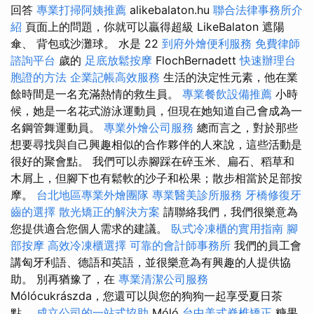
回答
專業打掃阿姨推薦
alikebalaton.hu
聯合法律事務所介
紹
頁面上的問題，你就可以贏得超級 LikeBalaton 遮陽
傘、 背包或沙灘球。 水是 22
到府外燴便利服務
免費律師
諮詢平台
歲的
足底放鬆按摩
FlochBernadett
快速辦理台
胞證的方法
企業記帳高效服務
生活的決定性元素，他在業
餘時間是一名充滿熱情的救生員。
專業餐飲設備推薦
小時
候，她是一名花式游泳運動員，但現在她知道自己會成為一
名鋼管舞運動員。
專業外燴公司服務
總而言之，對於那些
想要尋找與自己興趣相似的合作夥伴的人來說，這些活動是
很好的聚會點。 我們可以赤腳踩在碎玉米、扁石、稻草和
木屑上，但腳下也有鬆軟的沙子和松果；散步相當於足部按
摩。
台北地區專業外燴團隊
專業醫美診所服務
牙橋修復牙
齒的選擇
散光矯正的解決方案
請聯絡我們，我們很樂意為
您提供適合您個人需求的建議。
臥式冷凍櫃的實用指南
腳
部按摩
高效冷凍櫃選擇
可靠的會計師事務所
我們的員工會
講匈牙利語、德語和英語，並很樂意為有興趣的人提供協
助。 別再猶豫了，在
專業清潔公司服務
Mólócukrászda，您還可以與您的狗狗一起享受夏日茶
點。
成立公司的一站式協助
Móló
台中美式脊椎矯正
糖果