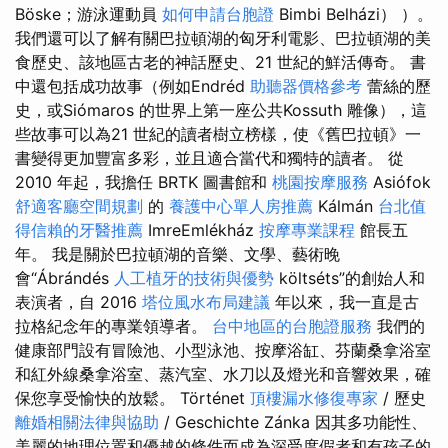
Böske；游泳運動員
如何申請台胞證
Bimbi Belházi） ）。
我們還可以了解有關巴拉頓湖的匈牙利電影、巴拉頓湖的美
食歷史、該地區古老的神話歷史、21 世紀的鮮活傳奇。 書
中還包括成功故事（例如Endréd
助聽器價格參考
蕾絲的歷
史，或Siómaros 的世界上第一座公共Kossuth 雕像），這
些故事可以為21 世紀的讀者樹立榜樣，使《舊巴拉頓》一
書變得更加豐富多彩，並且適合當代和獨特的讀者。 從
2010 年起，我擔任 BRTK 圖書館和
桃園按摩服務
Asiófok
舒適客廳空間規劃
的
養護中心單人房推薦
Kálmán
台北值
得信賴的牙醫推薦
ImreEmlékház
按摩專業課程
館長五
年。 我是關於巴拉頓湖的音樂、文學、藝術晚
會“Ábrándés
人工植牙的技術與優勢
költséts”的創始人和
表演者，自 2016
塔位風水布局建議
年以來，我一直是古
拉格紀念年的專業領導者。
台中地區的台胞證服務
我們的
健康部門設有冒險池、小型泳池、按摩浴缸、芬蘭桑拿浴室
和紅外線桑拿浴室、蒸汽室、水刀以及燈光和音響效果，確
保您享受愉快的放鬆。 Történet
頂樓漏水修復專家
/ 歷史
離婚相關法律與協助
/ Geschichte Zánka 因其多功能性、
美麗的地理位置和優越的條件而成為深受度假者和有孩子的