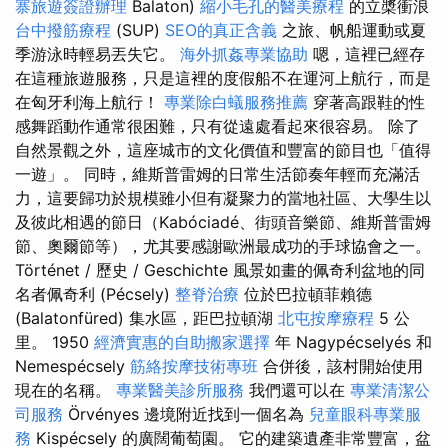
寨旅遊簽證辦理
Balaton)
縮小毛孔的醫美療程
的立槳衝浪
台中撥筋療程
(SUP)
SEO的真正含義
之旅、帆船運動或夏
季游泳時輕易丟失它。
海外抓姦專業協助
嗯，這裡已經存
在這種旅遊服務，只是這裡的度假船不在運河上航行，而是
在匈牙利海上航行！
專業除白蟻服務推薦
穿著高跟鞋的性
感舞蹈動作通常很困難，只有從遠處看起來很容易。 除了
自然景觀之外，這座城市的文化價值和豐富的節目也「值得
一遊」。 同時，維斯普雷姆的日常生活節奏年輕而充滿活
力，這要歸功於規模雖小但有凝聚力的當地社區、大學生以
及彼此相遇的節日（Kabóciadé、街頭音樂節、維斯普雷姆
節、奧爾節等），尤其要感謝歐洲最成功的手球協會之一。
Történet / 歷史 / Geschichte 風景如畫的佩奇利盆地的同
名者佩奇利 (Pécsely)
整脊治療
位於巴拉頓菲賴德
(Balatonfüred) 集水區，距巴拉頓湖
北屯按摩療程
5 公
里。 1950
經濟實惠的自助搬家選擇
年 Nagypécselyés 和
Nemespécsely
筋絡按摩技術專班
合併後，該村開始使用
現在的名稱。
專業醫美診所服務
我們還可以在
專業清潔公
司服務
Örvényes 邊境附近找到一個名為
兒童眼科專業服
務
Kispécsely 的廣闊葡萄園。 它的建築遺產非常豐富，盆