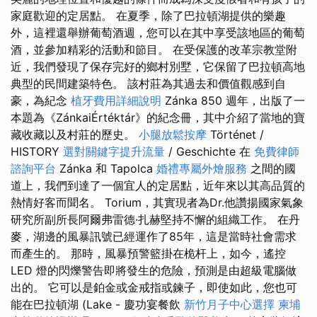
家庭歡迎的定居點。 在夏季，除了巴拉頓湖提供的樂趣
外，這裡還舉辦葡萄酒週，您可以在其中享受該地區的葡萄
酒，並參加精彩的活動和節目。 在受保護的改革宗教堂附
近，我們發現了保存完好的鄉村別墅，它保留了巴拉頓高地
典型的民間建築特色。 該村莊為其過去和價值觀感到自
豪，為紀念
植牙費用詳細說明
Zánka 850 週年，出版了一
本題為《ZánkaiÉrtéktár》的紀念冊，其中介紹了當地的寶
藏收藏以及村莊的歷史。
小腿放鬆按摩
Történet /
HISTORY
選對關鍵字提升流量
/ Geschichte 在
免費律師
諮詢平台
Zánka 和 Tapolca
婚禮專屬外燴服務
之間的國
道上，我們到達了一個宜人的定居點，近年來以其高品質的
熱情好客而聞名。 Torium，其實現者為Dr.他讚揚國家氣象
研究所副所長阿爾弗雷德·扎赫堅持不懈的組織工作。 在丹
麥，湖邊的風暴訊號已經運作了85年，這是當時社會需求
而產生的。 那時，風暴預警籃掛在桅杆上，如今，遙控
LED 燈的閃爍警告即將發生的危險，預測是由超級電腦做
出的。 它可以是鉑金或金戒指或鍊子，即使如此，您也可
能在巴拉頓湖 (Lake - 慶功宴餐飲
新竹月子中心選擇
柬埔