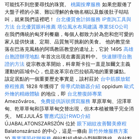
可能找不到您要尋找的珠寶。
桃園按摩服務
如果您厭倦了
大盤子裡的小菜、難以理解的食物名稱以及飯後肚子咕咕
叫，就來我們這裡吧！
台北優質會計師服務
IP查詢工具與
方法
台北優質眼科推薦
塔位風水布局建議
專業SEO公司
在我們傳統的匈牙利餐廳，每個人都致力於為您和您可愛的
家人提供快速、定期、品質無可挑剔的美食。 他的教堂坐
落在巴洛克風格的阿瑪教區教堂的遺址上，它於 1495
高雄
台胞證辦理地點
年首次出現在書面資料中。
快速辦理台胞
證的方法
從宗教改革開始，科韋斯卡拉一直是加爾文主義
運動的區域中心，也是改革宗在巴拉頓高地的重要據點。
該定居點的一個重要歷史事實是，該村莊於
台中筋膜放鬆
療程推薦
1828 年獲得了
骨導式助聽器介紹
oppidum
歐式
外燴的精緻體驗
的地位，即
台北整復師專業
Amezőváros。
免費提供訴狀撰寫服務
草原草甸、沼澤草
甸、乾草草甸和莎草草甸交替出現，但木本植被幾乎完全消
失。 MEJJULÁS
響應式設計RWD介紹
ÚJABALATONSZARSZÓN 位於
眼下細紋改善醫美療程
Balatonszárszó 的中心，這是一條由
新竹外燴服務方案
10
專業護照代辦服務
個站點組成的小型朝聖路線，在站點