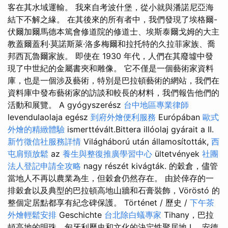
客在其水域運輸。 我來自考波什堡，從小就與潘諾尼亞海
結下不解之緣。 在其後來的所有者中，我們發現了埃格爾-
伏爾加爾馬德本篤會修道院的修道士、埃斯泰爾戈姆的大主
教蓋爾蓋利·莫諾斯萊·洛多梅爾和拉托特的久拉菲家族、喬
邦西瓦魯爾家族。 即使在 1930 年代，人們在其廢墟中發
現了中世紀的金屬書夾和雕像。 它不僅是一個藝術家資料
庫，也是一個涉及藝術，特別是巴拉頓藝術的網站，我們在
資料庫中發布藝術家的訪談和較長的材料，我們報告他們的
活動和展覽。 A gyógyszerész
台中地區專業律師
levendulaolaja egész
到府外燴便利服務
Európában
歐式
外燴的精緻體驗
ismerttévált.Bittera illóolaj gyárait a II.
新竹徵信社服務詳情
Világháború után államosították,
西
屯肩頸放鬆
az
養生與整復推廣學習中心
ültetvények
社團
法人登記申請全攻略
nagy részét kivágták. 的穀倉，儘管
當地人不再以農業為生，但穀倉仍然存在。 由於倖存的一
排穀倉以及典型的巴拉頓高地山牆和石膏裝飾，Vöröstó 的
整個定居點都享有紀念碑保護。 Történet / 歷史 /
下午茶
外燴輕鬆安排
Geschichte
台北除白蟻專家
Tihany，巴拉
頓高地的明珠，匈牙利歷史和文化的決定性聚居地 I。 安德