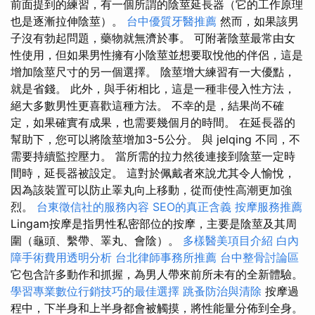
前面提到的練習，有一個所謂的陰莖延長器（它的工作原理
也是逐漸拉伸陰莖）。
台中優質牙醫推薦
然而，如果該男
子沒有勃起問題，藥物就無濟於事。 可附著陰莖最常由女
性使用，但如果男性擁有小陰莖並想要取悅他的伴侶，這是
增加陰莖尺寸的另一個選擇。 陰莖增大練習有一大優點，
就是省錢。 此外，與手術相比，這是一種非侵入性方法，
絕大多數男性更喜歡這種方法。 不幸的是，結果尚不確
定，如果確實有成果，也需要幾個月的時間。 在延長器的
幫助下，您可以將陰莖增加3-5公分。 與 jelqing 不同，不
需要持續監控壓力。 當所需的拉力然後連接到陰莖一定時
間時，延長器被設定。 這對於佩戴者來說尤其令人愉悅，
因為該裝置可以防止睪丸向上移動，從而使性高潮更加強
烈。
台東徵信社的服務內容
SEO的真正含義
按摩服務推薦
Lingam按摩是指男性私密部位的按摩，主要是陰莖及其周
圍（龜頭、繫帶、睪丸、會陰）。
多樣醫美項目介紹
白內
障手術費用透明分析
台北律師事務所推薦
台中整骨討論區
它包含許多動作和抓握，為男人帶來前所未有的全新體驗。
學習專業數位行銷技巧的最佳選擇
跳蚤防治與清除
按摩過
程中，下半身和上半身都會被觸摸，將性能量分佈到全身。