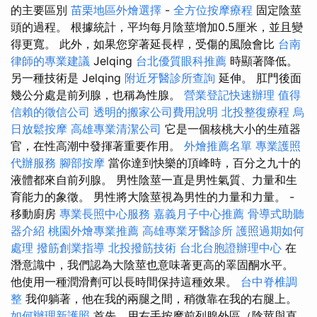
的主要區別
苗栗地區外燴選擇
-
全方位按摩療程
固定陰莖
頭的過程。 根據統計，平均每月陰莖增加0.5厘米，並且變
得更寬。 此外，如果您穿著延長桿，受傷的風險會比
台南
律師的專業建議
Jelqing
台北優質眼科推薦
時顯著降低。
另一種技術是 Jelqing
附近牙醫診所查詢
延伸。 肛門後面
幾公分處是前列腺，也稱為性腺。
營業登記快速辦理
值得
信賴的徵信公司
透明的搬家公司費用說明
北投整復療程
烏
日放鬆按摩
高雄專業清潔公司
它是一個核桃大小的生殖器
官，在性高潮中發揮著重要作用。
外燴推薦名單
專業護照
代辦服務
腳部按摩
當你達到快樂的頂峰時，百分之九十的
液體都來自前列腺。 男性陰莖一直是男性氣質、力量和生
育能力的象徵。 男性將大陰莖視為男性的力量和力量。 -
移動廚房
專業長照中心服務
嘉義月子中心推薦
骨導式助聽
器介紹
桃園外燴專業推薦
高雄專業牙醫診所
護照過期如何
處理
撥筋創業指導
北投撥筋技術
台北台胞證辦理中心
在
潛意識中，我們認為大陰莖也意味著更高的睪固酮水平。
他使用一種潤滑劑可以長時間保持這種效果。
台中脊椎調
整
我仰躺著，他在我的兩腿之間，稍微靠在我的右腿上。
如何辦理新護照
首先，用右手按摩前列腺外區（陰莖與直