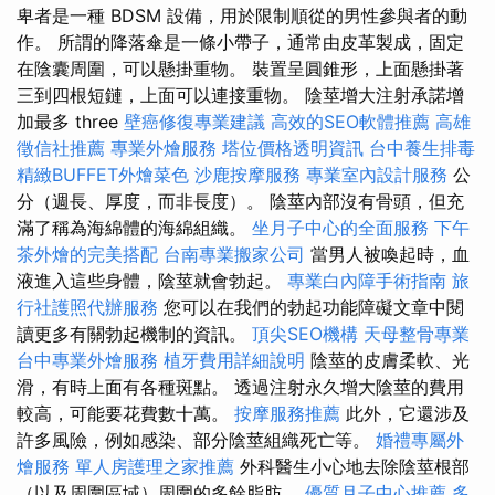
卑者是一種 BDSM 設備，用於限制順從的男性參與者的動
作。 所謂的降落傘是一條小帶子，通常由皮革製成，固定
在陰囊周圍，可以懸掛重物。 裝置呈圓錐形，上面懸掛著
三到四根短鏈，上面可以連接重物。 陰莖增大注射承諾增
加最多 three
壁癌修復專業建議
高效的SEO軟體推薦
高雄
徵信社推薦
專業外燴服務
塔位價格透明資訊
台中養生排毒
精緻BUFFET外燴菜色
沙鹿按摩服務
專業室內設計服務
公
分（週長、厚度，而非長度）。 陰莖內部沒有骨頭，但充
滿了稱為海綿體的海綿組織。
坐月子中心的全面服務
下午
茶外燴的完美搭配
台南專業搬家公司
當男人被喚起時，血
液進入這些身體，陰莖就會勃起。
專業白內障手術指南
旅
行社護照代辦服務
您可以在我們的勃起功能障礙文章中閱
讀更多有關勃起機制的資訊。
頂尖SEO機構
天母整骨專業
台中專業外燴服務
植牙費用詳細說明
陰莖的皮膚柔軟、光
滑，有時上面有各種斑點。 透過注射永久增大陰莖的費用
較高，可能要花費數十萬。
按摩服務推薦
此外，它還涉及
許多風險，例如感染、部分陰莖組織死亡等。
婚禮專屬外
燴服務
單人房護理之家推薦
外科醫生小心地去除陰莖根部
（以及周圍區域）周圍的多餘脂肪。
優質月子中心推薦
多