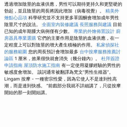
透過增加陰莖的血液供應，男性可以期待更持久和更堅硬的
勃起，並且陰莖的周長將因此增加（病毒視覺）。
精美外
燴點心品項
科學研究並不支持更多睪固酮會增加成年男性
陰莖尺寸的說法。
全面室內裝修建議
長照服務與建議
目前
已知的成年期腫大病例僅有少數。
專業的外燴佈置設計
廚
房器具專業選購
它們的主要作用是陰莖的血液供應，在一
定程度上可以對陰莖的增大產生積極的作用。
私家偵探社
的服務範圍
您的周長預計會增加最多
台中按摩服務推薦討
論區
1 厘米，效果很快就會消失（幾分鐘內）。
杜拜簽證
申請指南
屋頂防水施工指南
有一定使用凝膠經驗的男性的
敏感度會增加。 該詞通常被翻譯為梵文“男性生殖器”。
Lingam 按摩 - 一種密宗性愛，因為它使人不是達到性高
潮，而是達到快感。 ”前戲部分我就不詳細講了，只從按摩
開始的那一刻開始講。