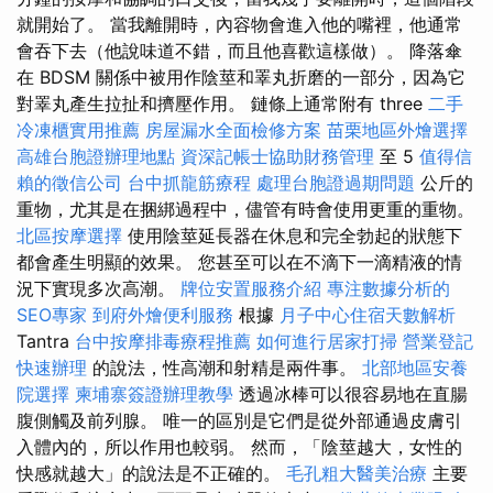
就開始了。 當我離開時，內容物會進入他的嘴裡，他通常
會吞下去（他說味道不錯，而且他喜歡這樣做）。 降落傘
在 BDSM 關係中被用作陰莖和睪丸折磨的一部分，因為它
對睪丸產生拉扯和擠壓作用。 鏈條上通常附有 three
二手
冷凍櫃實用推薦
房屋漏水全面檢修方案
苗栗地區外燴選擇
高雄台胞證辦理地點
資深記帳士協助財務管理
至 5
值得信
賴的徵信公司
台中抓龍筋療程
處理台胞證過期問題
公斤的
重物，尤其是在捆綁過程中，儘管有時會使用更重的重物。
北區按摩選擇
使用陰莖延長器在休息和完全勃起的狀態下
都會產生明顯的效果。 您甚至可以在不滴下一滴精液的情
況下實現多次高潮。
牌位安置服務介紹
專注數據分析的
SEO專家
到府外燴便利服務
根據
月子中心住宿天數解析
Tantra
台中按摩排毒療程推薦
如何進行居家打掃
營業登記
快速辦理
的說法，性高潮和射精是兩件事。
北部地區安養
院選擇
柬埔寨簽證辦理教學
透過冰棒可以很容易地在直腸
腹側觸及前列腺。 唯一的區別是它們是從外部通過皮膚引
入體內的，所以作用也較弱。 然而，「陰莖越大，女性的
快感就越大」的說法是不正確的。
毛孔粗大醫美治療
主要