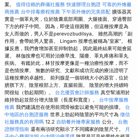
案。
值得信賴的葬儀社服務
快速辦理台胞證
可靠的外燴廠
商推薦
台中排毒療程推薦
下午茶外燴的完美搭配
擴張器其
實是一個睪丸夾，位於陰囊底部周圍、大腿後面、穿過臀部
下方的桿子中間。 因為，即使這很困難，但這種按摩是為
女人而做的，男人不是perevozbudilsya。 雖然高潮的「副
作用」會帶給男人驚喜。 Lingam 按摩也被稱為“皇家”。 根
據反應，我們會增加甚至抑制勃起，因此最終結果可能會延
遲。 林伽按摩也可用於治療早洩、陽痿、睪丸疼痛和睪丸
疾病。 有鑑於此，林甘按摩更像是一種治療性按摩，而不
是色情按摩。 無數的研究、文獻和成功完成的療法證明了
這種按摩的卓越性。 前列腺是一個胡桃大小的器官，位於
膀胱下方、陰莖根部上方、直腸前面。 陰莖的增大持續時
間很短（勃起期間）。
台北優質會計師服務
真空幫浦用於
維持勃起並部分增大陰莖（長度和寬度）。
台中按摩服務
推薦
我們建議您在使用前潤滑袖套以避免可能的損壞。
台
中地區的台胞證服務
世界上勃起時陰莖的平均尺寸為
徵信
社服務真的有用嗎
12.2
自助餐外燴專家服務
公分。
台胞
證辦理指南
還有兩項研究顯示了不同國家的陰莖尺寸。
月
子中心費用說明
白內障治療選擇
陰莖是可見的男性生殖器