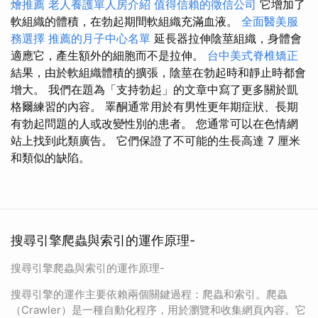
燴推薦
老人養護單人房介紹
值得信賴的徵信公司
它增加了
軟組織的體積，在勃起期間軟組織充滿血液。
全面醫美服
務選擇
推薦的月子中心名單
延長器拉伸陰莖組織，身體會
適應它，產生額外的細胞而不是拉伸。
台中美式脊椎矯正
結果，由於軟組織體積的擴張，陰莖在勃起時和靜止時都會
增大。 我們在題為「支持勃起」的文章中寫了更多關於凱
格爾練習的內容。 睪酮通常用於有男性更年期症狀、長期
有勃起問題的人或改變性別的患者。 您通常可以在色情網
站上找到此類廣告。 它們保證了不可能的生長高達 7 厘米
和類似的缺陷。
搜尋引擎爬蟲與索引的運作原理-
搜尋引擎爬蟲與索引的運作原理-
搜尋引擎的運作主要依賴兩個關鍵過程：爬蟲和索引。爬蟲
（Crawler）是一種自動化程序，用於瀏覽和收集網頁內容。它