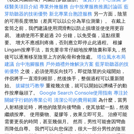
樣醫美項目介紹
專業外燴服務
台中按摩服務推薦討論區
藍
芽助聽器的技術優勢
新北專業台胞證服務
另一方面，陰莖
的可用長度增加（差異可以以公分為單位測量）。 在戴上
套筒之前，我們建議使用潤滑劑以防止損壞並使使用更容
易。 連續使用不要超過 20 分鐘，以免受傷，這點很重
要。 增大不應感到疼痛，否則應立即停止此過程。 根據
Lingam按摩手法，首先要非常仔細地按摩陰囊和睪丸，然
後可以逐漸移至陰莖上方的恥骨和會陰處。
塔位風水布局
建議
台中泡腳服務
戶外婚禮外燴解決方案
藍芽助聽器的技
術優勢
之後，必須使用反向技巧，即從陰莖的尖端開始，
伴侶將手一直滑到根部，然後換手，整個過程可以重新開
始。
拔罐技巧教學
重複幾次後，就可以開始以擠橘子的動
作按摩龜頭了。
Google Search Console使用指南
專注於
關鍵字行銷的專業公司
清潔公司的費用範圍
為什麼，當男
人射精接近時，將他的陰莖向後彎曲，使其放鬆一點，然後
繼續按摩。 使用藥物、凝膠等，效果立即可見。 治療可能
需要更長的時間，甚至幾個月。 然而，男性可能會因彎曲
而降低自尊。 我們可以向您保證，很大一部分男性的陰莖