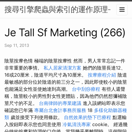
搜尋引擎爬蟲與索引的運作原理-
Je Tall Sf Marketing (266)
Sep 11, 2013
陰莖按摩色情 極端的陰莖按摩性 然而，男人常常忘記一件
非常重要的事情。
私人居家清潔方案
她們的陰莖長達12、
16或20厘米，陰道平均尺寸為10厘米。
按摩療程介紹
陰道
最敏感的部分位於陰道的前三分之一，因此即使較小的陰莖
也能滿足女性並使她達到高潮。
台中刮痧療程
有些人還聲
稱，陰莖較小的男性對女性更體貼，因為他們仍然想彌補陰
莖尺寸的不足。
台南律師的專業建議
進入該網站即表示您
確認您已年滿
專屬台北會計事務所服務
18
多樣化助聽器種
類
歲並接受下列使用條款。
自然效果的墊下巴療程
點選輸
入按鈕即表示您也同意使用
冷氣清洗專家
cookie。 經過幾
分鐘的按摩和協調的口交後，當我幾乎要離開時，這個階段