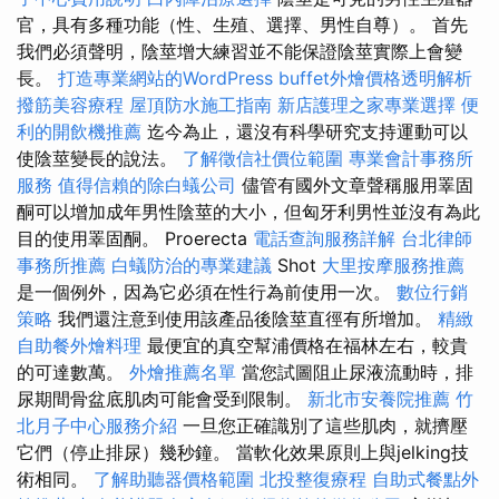
官，具有多種功能（性、生殖、選擇、男性自尊）。 首先
我們必須聲明，陰莖增大練習並不能保證陰莖實際上會變
長。
打造專業網站的WordPress
buffet外燴價格透明解析
撥筋美容療程
屋頂防水施工指南
新店護理之家專業選擇
便
利的開飲機推薦
迄今為止，還沒有科學研究支持運動可以
使陰莖變長的說法。
了解徵信社價位範圍
專業會計事務所
服務
值得信賴的除白蟻公司
儘管有國外文章聲稱服用睪固
酮可以增加成年男性陰莖的大小，但匈牙利男性並沒有為此
目的使用睪固酮。 Proerecta
電話查詢服務詳解
台北律師
事務所推薦
白蟻防治的專業建議
Shot
大里按摩服務推薦
是一個例外，因為它必須在性行為前使用一次。
數位行銷
策略
我們還注意到使用該產品後陰莖直徑有所增加。
精緻
自助餐外燴料理
最便宜的真空幫浦價格在福林左右，較貴
的可達數萬。
外燴推薦名單
當您試圖阻止尿液流動時，排
尿期間骨盆底肌肉可能會受到限制。
新北市安養院推薦
竹
北月子中心服務介紹
一旦您正確識別了這些肌肉，就擠壓
它們（停止排尿）幾秒鐘。 當軟化效果原則上與jelking技
術相同。
了解助聽器價格範圍
北投整復療程
自助式餐點外