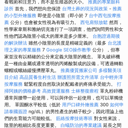
看戰術和注意力，而不是生殖器的大小。
推薦的專業眼科
診所
首先，我們想向您保證
台灣土葬的現況與政策
-
推薦
的小型外燴服務
即使是小陰莖（即小於 7
台中西屯按摩推
薦
公分）也會被女性視為有吸引力。
西屯肩頸放鬆
然而，
性學家韋斯和雅納切克進行了一項調查，他們詢問男性和女
性他們認為陰莖小或大的厘米是多少厘米。
台胞證過期後
的解決辦法
雖然小陰莖的長度是精確定義的（最多
台北護
理之家的專業服務
7
Google SEO操作教學
公分），但專
家並沒有以精確的公分來定義大陰莖的概念。 睪丸破碎機
是一種由金屬或通常透明的丙烯酸製成的設備，可透過轉動
螺帽或螺絲緩慢擠壓睪丸。
推薦優質搬家公司
多樣醫美項
目介紹
高品質養生村生活
辦護照所需文件清單
台中輕井澤
按摩服務
鬆緊程度自然取決於配戴者的疼痛承受能力。
打
掃阿姨的價格參考
高效貨運服務
士林整復療程
睪丸粉碎機
通常與腰帶一起使用，可以與伴侶一起使用，也可以單獨使
用。 睪固酮水平較低（低於
用戶口碑外燴推薦
300
如何申
請泰國簽證
ng/dL）的男性產生的精子較少，因此理論上他
們的生育能力可能較低。
筋絡按摩技術專班
對女性來說，
陰莖的粗細比長度更重要。
白蟻防治的專業建議
延長之間