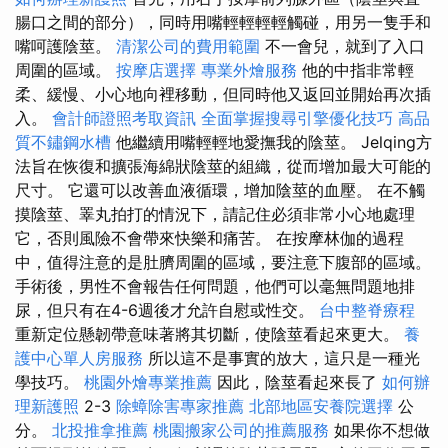
腸口之間的部分），同時用嘴輕輕輕輕觸碰，用另一隻手和
嘴呵護陰莖。
清潔公司的費用範圍
不一會兒，就到了入口
周圍的區域。
按摩店選擇
專業外燴服務
他的中指非常輕
柔、緩慢、小心地向裡移動，但同時他又返回並開始再次插
入。
會計師證照考取資訊
全面掌握搜尋引擎優化技巧
高品
質不鏽鋼水槽
他繼續用嘴輕輕地愛撫我的陰莖。 Jelqing方
法旨在恢復和擴張海綿狀陰莖的組織，從而增加最大可能的
尺寸。 它還可以改善血液循環，增加陰莖的血壓。 在不觸
摸陰莖、睪丸拍打的情況下，請記住必須非常小心地處理
它，否則風險不會帶來快樂和痛苦。 在按摩林伽的過程
中，值得注意的是肚臍周圍的區域，要注意下腹部的區域。
手術後，男性不會報告任何問題，他們可以毫無問題地排
尿，但只有在4-6週後才允許自慰或性交。
台中整脊療程
重新定位懸韌帶意味著將其切斷，使陰莖看起來更大。
養
護中心單人房服務
所以這不是事實的放大，這只是一種光
學技巧。
桃園外燴專業推薦
因此，陰莖看起來長了
如何辦
理新護照
2-3
除蟑除害專家推薦
北部地區安養院選擇
公
分。
北投推拿推薦
桃園搬家公司的推薦服務
如果你不想做