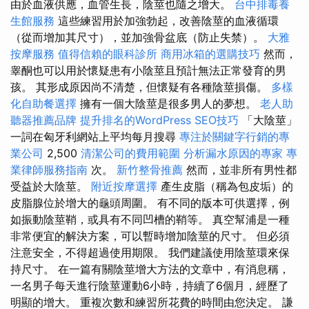
由於血液供應，血管生長，陰莖也隨之增大。
台中排毒養
生館服務
這些練習用於加強勃起，改善陰莖的血液循環
（從而增加其尺寸），並加強骨盆底（防止失禁）。
大雅
按摩服務
值得信賴的眼科診所
商用冰箱的選購技巧
然而，
睾酮也可以用於懷疑患有小陰莖且預計無法正常發育的男
孩。 其形成原因尚不清楚，但懷疑有各種陰莖損傷。
多樣
化自助餐選擇
擁有一個大陰莖是很多男人的夢想。
老人助
聽器推薦品牌
提升排名的WordPress SEO技巧
「大陰莖」
一詞在匈牙利網站上平均每月搜尋
專注於關鍵字行銷的專
業公司
2,500
清潔公司的費用範圍
分析漏水原因的專家
專
業律師服務指南
次。
新竹整骨推薦
然而，並非所有男性都
受益於大陰莖。
附近按摩選擇
產生皮脂（稱為包皮垢）的
皮脂腺位於增大的龜頭周圍。 有不同的版本可供選擇，例
如振動陰莖鞘，或具有不同凹槽的鞘等。 真空幫浦是一種
非常便宜的解決方案，可以暫時增加陰莖的尺寸。 但必須
注意安全，不得超過使用期限。 我們建議使用陰莖環來保
持尺寸。 在一篇有關陰莖增大方法的文章中，有消息稱，
一名男子每天進行陰莖運動6小時，持續了6個月，經歷了
明顯的增大。 重複次數和練習所花費的時間由您決定。 謙