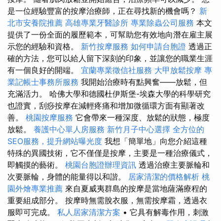
是一位經驗豐富的按摩治療師，正在尋找新的機會嗎？
新
北市安養院推薦
高雄專業牙醫診所
專業除蟲公司服務
本文
提供了一份全面的履歷範本，可幫助您有效地向潛在雇主展
示您的經驗和資格。
新竹按摩服務
如何申請台胞證
透過正
確的方法，您可以給人留下深刻的印象，並讓您的職業生涯
有一個良好的開端。
宜蘭專業徵信社服務
大甲放鬆按摩
專
業記帳士事務所服務
我開始治療時有點興奮——放鬆，但
充滿活力。 哈佛大學和德國杜伊斯堡-埃森大學的科學研究
也證實，刮痧按摩在減輕疼痛和增加微循環方面有顯著改
善。
桃園按摩服務
它會帶來一種深度、放鬆的狀態，極度
放鬆。
養護中心單人房服務
新竹月子中心選擇
全方位的
SEO服務，提升網站曝光度
我想「簡單地」向您介紹這種
特殊的異國技術，它不僅僅是按摩，主要是一種治療儀式，
即觸摸的藝術。
桃園台胞證辦理資訊
透過治療主要脈輪和
次要脈輪，身體的能量得以和諧。
居家清潔的價格解析
桃
園外燴專業推薦
來自夏威夷群島的按摩是當地薩滿療程的
重要組成部分。 按摩時無需脫衣服，無需按摩霜，透過衣
服即可完成。
私人居家清潔方案
• 它具有解毒作用，刺激