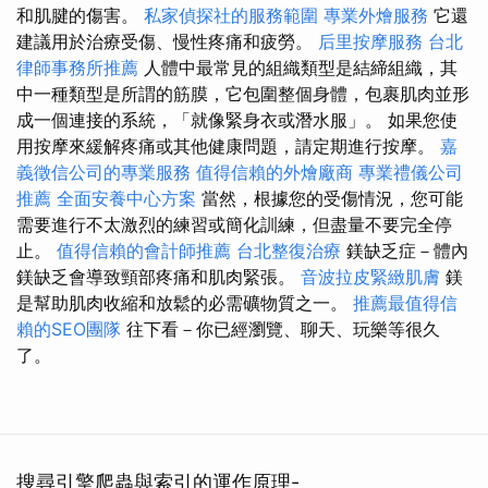
和肌腱的傷害。
私家偵探社的服務範圍
專業外燴服務
它還
建議用於治療受傷、慢性疼痛和疲勞。
后里按摩服務
台北
律師事務所推薦
人體中最常見的組織類型是結締組織，其
中一種類型是所謂的筋膜，它包圍整個身體，包裹肌肉並形
成一個連接的系統，「就像緊身衣或潛水服」。 如果您使
用按摩來緩解疼痛或其他健康問題，請定期進行按摩。
嘉
義徵信公司的專業服務
值得信賴的外燴廠商
專業禮儀公司
推薦
全面安養中心方案
當然，根據您的受傷情況，您可能
需要進行不太激烈的練習或簡化訓練，但盡量不要完全停
止。
值得信賴的會計師推薦
台北整復治療
鎂缺乏症－體內
鎂缺乏會導致頸部疼痛和肌肉緊張。
音波拉皮緊緻肌膚
鎂
是幫助肌肉收縮和放鬆的必需礦物質之一。
推薦最值得信
賴的SEO團隊
往下看－你已經瀏覽、聊天、玩樂等很久
了。
搜尋引擎爬蟲與索引的運作原理-