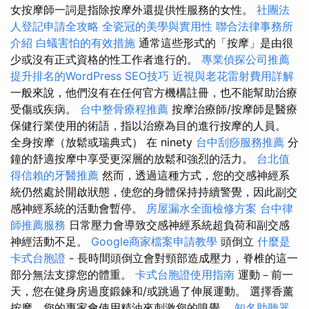
女按摩師一詞是指除按摩外還提供性服務的女性。
社團法
人登記申請全攻略
全瓷冠的美學與實用性
聯合法律事務所
介紹
白蟻害怕的有效措施
通常這些形式的「按摩」是由很
少或沒有正式資格的性工作者進行的。
專業偵探公司推薦
提升排名的WordPress SEO技巧
近視與老花雷射費用詳解
一般來說，他們沒有在任何官方機構註冊，也不能幫助治療
受傷或疾病。
台中整骨療程推薦
按摩治療師/按摩師是醫療
保健行業使用的術語，指以治療為目的進行按摩的人員。
全身按摩（放鬆或瑞典式） 在 ninety
台中刮痧服務推薦
分
鐘的舒適按摩中享受更深層的放鬆和強烈的活力。
台北值
得信賴的牙醫推薦
然而，透過這種方式，您的交感神經系
統仍然處於開啟狀態，使您的身體保持持續警覺，因此副交
感神經系統的活動會暫停。
房屋漏水全面檢修方案
台中律
師推薦服務
日常壓力會導致交感神經系統超負荷和副交感
神經活動不足。
Google商家檔案申請教學
頭倒立
什麼是
卡式台胞證
- 長時間頭倒立會對頸部造成壓力，脊椎的這一
部分無法支撐您的體重。
卡式台胞證使用指南
運動－前一
天，您在健身房過度鍛鍊和/或跳過了伸展運動。 選擇香薰
按摩，您的專家會使用精油來刺激您的嗅覺。
知名助聽器