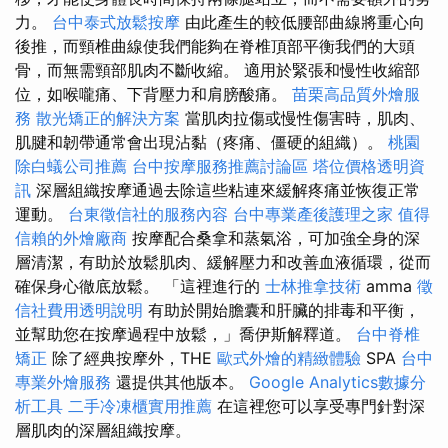
力。
台中泰式放鬆按摩
由此產生的較低腰部曲線將重心向
後推，而頸椎曲線使我們能夠在脊椎頂部平衡我們的大頭
骨，而無需頸部肌肉不斷收縮。 適用於緊張和慢性收縮部
位，如喉嚨痛、下背壓力和肩膀酸痛。
苗栗高品質外燴服
務
散光矯正的解決方案
當肌肉拉傷或慢性傷害時，肌肉、
肌腱和韌帶通常會出現沾黏（疼痛、僵硬的組織）。
桃園
除白蟻公司推薦
台中按摩服務推薦討論區
塔位價格透明資
訊
深層組織按摩通過去除這些粘連來緩解疼痛並恢復正常
運動。
台東徵信社的服務內容
台中專業產後護理之家
值得
信賴的外燴廠商
按摩配合桑拿和蒸氣浴，可加強全身的深
層清潔，有助於放鬆肌肉、緩解壓力和改善血液循環，從而
確保身心徹底放鬆。 「這裡進行的
士林推拿技術
amma
徵
信社費用透明說明
有助於開始膽囊和肝臟的排毒和平衡，
並幫助您在按摩過程中放鬆，」喬伊斯解釋道。
台中脊椎
矯正
除了經典按摩外，THE
歐式外燴的精緻體驗
SPA
台中
專業外燴服務
還提供其他版本。
Google Analytics數據分
析工具
二手冷凍櫃實用推薦
在這裡您可以享受專門針對深
層肌肉的深層組織按摩。