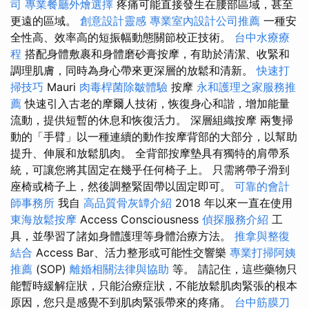
司
專業餐廳外燴選擇
疼痛可能直接發生在腰部區域，甚至
更遠的區域。
創意設計靈感
專業室內設計公司推薦
一種安
全性高、效率高的短振幅動態關節校正技術。
台中水療療
程
搭配身體敷裹和身體磨砂膏按摩，有助於清潔、收緊和
調理肌膚，同時為身心帶來更深層的放鬆和清新。
快速打
掃技巧
Mauri
肉毒桿菌除皺體驗
按摩
永和護理之家服務推
薦
快速引入古老的摩爾人技術，恢復身心和諧，增加能量
流動，提供短暫的休息和恢復活力。 深層組織按摩 兩隻掃
動的「手臂」以一種連續的動作按摩背部的大部分，以幫助
提升、伸展和放鬆肌肉。 全背部按摩墊具有獨特的肩帶系
統，可讓您將其固定在幾乎任何椅子上。 只需將帶子滑到
座椅或椅子上，然後調整緊固帶以固定即可。
可靠的會計
師事務所
我自
高品質骨灰罈介紹
2018 年以來一直在使用
東海放鬆按摩
Access Consciousness
偵探服務介紹
工
具，並學習了諸如身體護理等身體治療方法。
推拿與整復
結合
Access Bar、活力整形或可能性交響樂
專業打掃阿姨
推薦
(SOP)
離婚相關法律與協助
等。 請記住，這些藥物只
能暫時緩解症狀，只能治療症狀，不能放鬆肌肉緊張的根本
原因，您只是感覺不到肌肉緊張帶來的疼痛。
台中筋膜刀