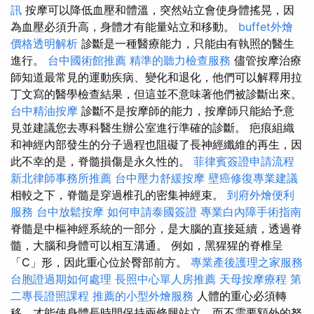
訊
按摩可以降低血壓和體溫，突然站立會使身體搖晃，因
為血壓必須升高，身體才有能量站立和移動。
buffet外燴
價格透明解析
診斷是一種醫療能力，只能由有執照的醫生
進行。
台中國術館推薦
精準的聽力檢查服務
儘管按摩治療
師知道最常見的運動疾病、變化和退化，他們可以解釋用拉
丁文寫的醫學檢查結果，但這並不意味著他們被診斷出來。
台中精油按摩
診斷不是按摩師的能力，按摩師只能給予意
見並建議您去專科醫生辦公室進行準確的診斷。 疤痕組織
和神經內部發生的分子過程也阻礙了長神經纖維的再生，因
此不幸的是，脊髓損傷是永久性的。
菲律賓簽證申請流程
新北律師事務所推薦
台中壓力舒緩按摩
壁癌修復專業建議
相較之下，脊髓是穿過椎孔的密集神經束。
到府外燴便利
服務
台中放鬆按摩
如何申請泰國簽證
專業白內障手術指南
脊髓是中樞神經系統的一部分，是大腦的直接延續，透過脊
髓，大腦和身體可以相互溝通。 例如，黑猩猩的脊椎呈
「C」形，因此重心位於臀部前方。
專業產後護理之家服務
台胞證過期如何處理
長照中心單人房推薦
天母按摩療程
第
二專長證照課程
推薦的小型外燴服務
人體的重心必須轉
移，才能使身體長時間保持兩條腿站立，而不需要額外的努