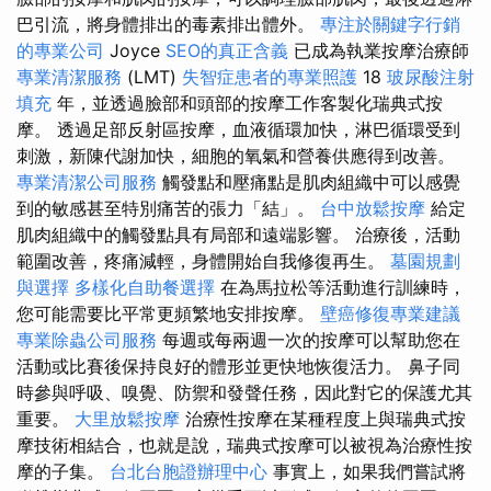
巴引流，將身體排出的毒素排出體外。
專注於關鍵字行銷
的專業公司
Joyce
SEO的真正含義
已成為執業按摩治療師
專業清潔服務
(LMT)
失智症患者的專業照護
18
玻尿酸注射
填充
年，並透過臉部和頭部的按摩工作客製化瑞典式按
摩。 透過足部反射區按摩，血液循環加快，淋巴循環受到
刺激，新陳代謝加快，細胞的氧氣和營養供應得到改善。
專業清潔公司服務
觸發點和壓痛點是肌肉組織中可以感覺
到的敏感甚至特別痛苦的張力「結」。
台中放鬆按摩
給定
肌肉組織中的觸發點具有局部和遠端影響。 治療後，活動
範圍改善，疼痛減輕，身體開始自我修復再生。
墓園規劃
與選擇
多樣化自助餐選擇
在為馬拉松等活動進行訓練時，
您可能需要比平常更頻繁地安排按摩。
壁癌修復專業建議
專業除蟲公司服務
每週或每兩週一次的按摩可以幫助您在
活動或比賽後保持良好的體形並更快地恢復活力。 鼻子同
時參與呼吸、嗅覺、防禦和發聲任務，因此對它的保護尤其
重要。
大里放鬆按摩
治療性按摩在某種程度上與瑞典式按
摩技術相結合，也就是說，瑞典式按摩可以被視為治療性按
摩的子集。
台北台胞證辦理中心
事實上，如果我們嘗試將