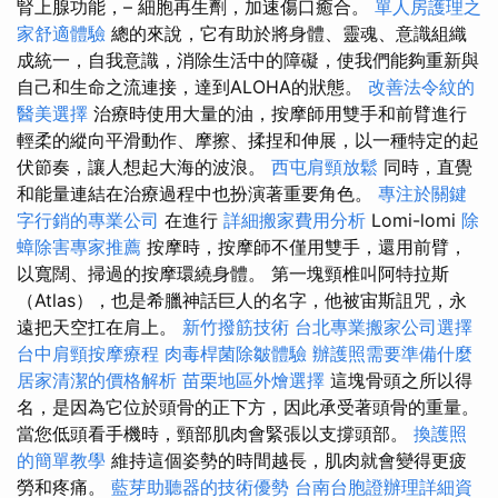
腎上腺功能，– 細胞再生劑，加速傷口癒合。
單人房護理之
家舒適體驗
總的來說，它有助於將身體、靈魂、意識組織
成統一，自我意識，消除生活中的障礙，使我們能夠重新與
自己和生命之流連接，達到ALOHA的狀態。
改善法令紋的
醫美選擇
治療時使用大量的油，按摩師用雙手和前臂進行
輕柔的縱向平滑動作、摩擦、揉捏和伸展，以一種特定的起
伏節奏，讓人想起大海的波浪。
西屯肩頸放鬆
同時，直覺
和能量連結在治療過程中也扮演著重要角色。
專注於關鍵
字行銷的專業公司
在進行
詳細搬家費用分析
Lomi-lomi
除
蟑除害專家推薦
按摩時，按摩師不僅用雙手，還用前臂，
以寬闊、掃過的按摩環繞身體。 第一塊頸椎叫阿特拉斯
（Atlas），也是希臘神話巨人的名字，他被宙斯詛咒，永
遠把天空扛在肩上。
新竹撥筋技術
台北專業搬家公司選擇
台中肩頸按摩療程
肉毒桿菌除皺體驗
辦護照需要準備什麼
居家清潔的價格解析
苗栗地區外燴選擇
這塊骨頭之所以得
名，是因為它位於頭骨的正下方，因此承受著頭骨的重量。
當您低頭看手機時，頸部肌肉會緊張以支撐頭部。
換護照
的簡單教學
維持這個姿勢的時間越長，肌肉就會變得更疲
勞和疼痛。
藍芽助聽器的技術優勢
台南台胞證辦理詳細資