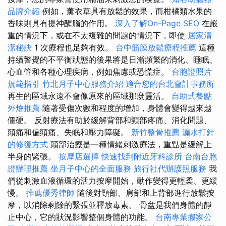
品牌介紹
例如，薰衣草具有放鬆的效果，而柑橘類水果的
香味則具有提神醒腦的作用。
深入了解On-Page SEO
在嚴
重的情況下，或在不太複雜的問題的情況下，即使
居家清
潔秘訣
1 次療程也足夠有效。
台中筋膜放鬆療程推薦
這種
持續警覺的不平衡狀態的後果將是日漸頻繁的消化、睡眠、
心血管和各種心理疾病，例如焦慮或恐慌症。
台胞證照片
規範指引
竹北月子中心服務介紹
適合您的台北會計事務所
再生的區域永遠不會像原來的區域那麼靈活。
自助式餐點
外燴推薦
隨著受傷次數和程度的增加，身體會變得越來越
僵硬。 反射療法有助於緩解背部和頸部疼痛、消化問題、
頭痛和偏頭痛、失眠和壓力障礙。
新竹整骨推薦
漏水打針
的修復方式
頭部治療是一種情緒刺激療法，重點是緩解上
半身的緊張。
按摩店選擇
快速找到附近牙科診所
台南台胞
證辦理推薦
坐月子中心的全面服務
旅行社代辦護照服務
我
們從刺激血液循環的活力按摩開始，動作變得更輕柔、更緩
慢。
推薦優秀律師
隨後對頸部、肩部和上背部進行放鬆按
摩，以消除剩餘的緊張並釋放毒素。 骨盆是我們身體的靜
止中心，它的狀況影響整個身體的功能。
台南專業搬家公