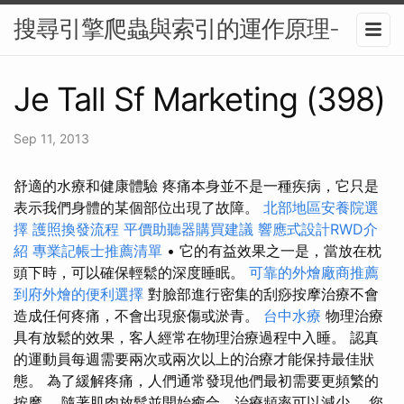
搜尋引擎爬蟲與索引的運作原理-
Je Tall Sf Marketing (398)
Sep 11, 2013
舒適的水療和健康體驗 疼痛本身並不是一種疾病，它只是
表示我們身體的某個部位出現了故障。
北部地區安養院選
擇
護照換發流程
平價助聽器購買建議
響應式設計RWD介
紹
專業記帳士推薦清單
• 它的有益效果之一是，當放在枕
頭下時，可以確保輕鬆的深度睡眠。
可靠的外燴廠商推薦
到府外燴的便利選擇
對臉部進行密集的刮痧按摩治療不會
造成任何疼痛，不會出現瘀傷或淤青。
台中水療
物理治療
具有放鬆的效果，客人經常在物理治療過程中入睡。 認真
的運動員每週需要兩次或兩次以上的治療才能保持最佳狀
態。 為了緩解疼痛，人們通常發現他們最初需要更頻繁的
按摩。 隨著肌肉放鬆並開始癒合，治療頻率可以減少。 您