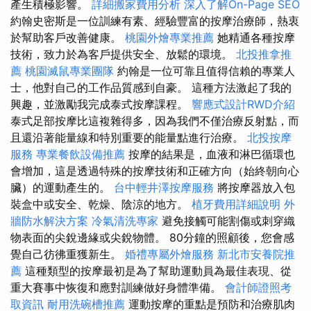
產生積極影響。
詳細搬家費用分析
深入了解On-Page SEO
約翰史密斯是一位訓練有素、經驗豐富的按摩治療師，熱衷
於幫助客戶改善健康。
桃園外燴專業推薦
她精通各種按摩
技術，致力於為客戶提供安全、放鬆的環境。
北投推拿推
薦
桃園滅鼠專業團隊
約翰是一位可靠且值得信賴的專業人
士，他對自己的工作品質感到自豪。 這種方法激起了我的
興趣，並激勵我完成泰式按摩課程。
響應式設計RWD介紹
泰式足部按摩比這複雜得多，因為我們不僅治療反射點，而
且還沿著能量線和特別重要的能量點進行治療。
北投按摩
服務
專業餐飲設備推薦
按摩的結果是，血液和淋巴循環也
會增加，這是透過特殊的按摩技術和正確方向（始終朝向心
臟）的運動產生的。
台中輕井澤按摩服務
將按摩器放入包
裝盒中或安全、乾燥、陰涼的地方。
植牙費用詳細說明
外
牆防水解決方案
冷氣清洗專家
避免接觸可能割傷或刺穿織
物表面的尖銳邊緣或尖銳物體。 80分鐘的照顧後，您會感
覺自己彷彿重獲新生。
婚禮專屬外燴服務
新北市安養院推
薦
這種類型的按摩最初是為了幫助運動員為最佳表現、從
重大賽事中恢復和應對訓練做好身體準備。
會計師證照考
取資訊
耐用洗碗槽推薦
運動按摩的重點是預防和治療肌肉