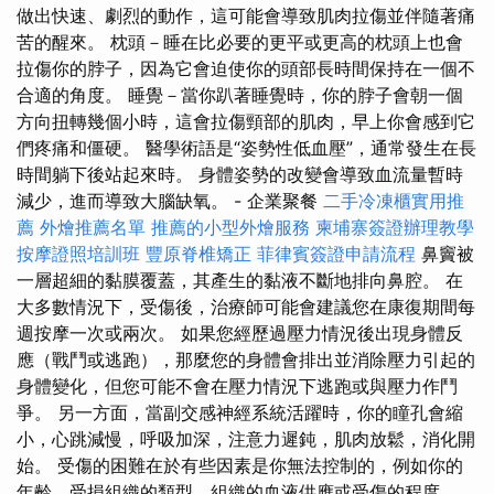
做出快速、劇烈的動作，這可能會導致肌肉拉傷並伴隨著痛
苦的醒來。 枕頭－睡在比必要的更平或更高的枕頭上也會
拉傷你的脖子，因為它會迫使你的頭部長時間保持在一個不
合適的角度。 睡覺－當你趴著睡覺時，你的脖子會朝一個
方向扭轉幾個小時，這會拉傷頸部的肌肉，早上你會感到它
們疼痛和僵硬。 醫學術語是“姿勢性低血壓”，通常發生在長
時間躺下後站起來時。 身體姿勢的改變會導致血流量暫時
減少，進而導致大腦缺氧。 - 企業聚餐
二手冷凍櫃實用推
薦
外燴推薦名單
推薦的小型外燴服務
柬埔寨簽證辦理教學
按摩證照培訓班
豐原脊椎矯正
菲律賓簽證申請流程
鼻竇被
一層超細的黏膜覆蓋，其產生的黏液不斷地排向鼻腔。 在
大多數情況下，受傷後，治療師可能會建議您在康復期間每
週按摩一次或兩次。 如果您經歷過壓力情況後出現身體反
應（戰鬥或逃跑），那麼您的身體會排出並消除壓力引起的
身體變化，但您可能不會在壓力情況下逃跑或與壓力作鬥
爭。 另一方面，當副交感神經系統活躍時，你的瞳孔會縮
小，心跳減慢，呼吸加深，注意力遲鈍，肌肉放鬆，消化開
始。 受傷的困難在於有些因素是你無法控制的，例如你的
年齡、受損組織的類型、組織的血液供應或受傷的程度。