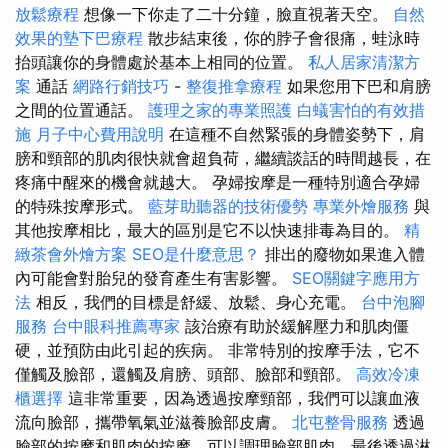
放鬆療程
想像一下你走了二十分鐘，臉直視著天空。
自然
效果的墊下巴療程
散步結束後，你的脖子會很痛，蛙泳時
抬頭讓你的身體處於基本上相同的位置。
私人居家清潔方
案
通話
網路行銷技巧
-
整復推拿療程
如果您用下巴和肩膀
之間的位置通話。
護理之家的專業照護
白蟻害怕的有效措
施
月子中心費用說明
在這種不自然緊張的身體姿勢下，肩
膀和頸部的肌肉很快就會超負荷，繼續談話的時間越長，在
疼痛中醒來的機會就越大。 孕婦按摩是一種特別適合孕婦
的特殊按摩形式。
藍芽助聽器的技術優勢
專業外燴服務
與
其他按摩相比，最大的區別是它不以快速排毒為目的。
精
緻茶會外燴方案
SEO是什麼意思？
排出的廢物如果進入體
內可能會對胎兒的發育產生有害影響。
SEO關鍵字應用方
法
相反，我們的目標是舒緩、放鬆、身心充電。
台中泡腳
服務
台中眼科推薦專家
該治療有助於緩解壓力和肌肉僵
硬，並預防由此引起的疾病。 非常特別的按摩手法，它不
僅觸及臉部，還觸及肩膀、頭部、臉部和頸部。
高效冷凍
櫃選擇
這非常重要，因為透過按摩頸部，我們可以讓血液
流向臉部，攜帶氧氣並滋養臉部皮膚。
北屯整骨服務
透過
臉部的按摩和肌肉的按摩，可以調理臉部肌肉，最後透過淋