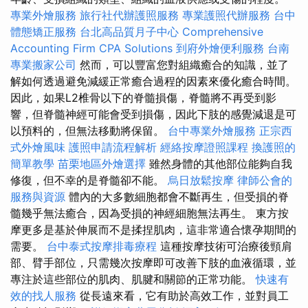
專業外燴服務
旅行社代辦護照服務
專業護照代辦服務
台中
體態矯正服務
台北高品質月子中心
Comprehensive
Accounting Firm CPA Solutions
到府外燴便利服務
台南
專業搬家公司
然而，可以豐富您對組織癒合的知識，並了
解如何透過避免減緩正常癒合過程的因素來優化癒合時間。
因此，如果L2椎骨以下的脊髓損傷，脊髓將不再受到影
響，但脊髓神經可能會受到損傷，因此下肢的感覺減退是可
以預料的，但無法移動將保留。
台中專業外燴服務
正宗西
式外燴風味
護照申請流程解析
經絡按摩證照課程
換護照的
簡單教學
苗栗地區外燴選擇
雖然身體的其他部位能夠自我
修復，但不幸的是脊髓卻不能。
烏日放鬆按摩
律師公會的
服務與資源
體內的大多數細胞都會不斷再生，但受損的脊
髓幾乎無法癒合，因為受損的神經細胞無法再生。 東方按
摩更多是基於伸展而不是揉捏肌肉，這非常適合懷孕期間的
需要。
台中泰式按摩排毒療程
這種按摩技術可治療後頸肩
部、臂手部位，只需幾次按摩即可改善下肢的血液循環，並
專注於這些部位的肌肉、肌腱和關節的正常功能。
快速有
效的找人服務
從長遠來看，它有助於高效工作，並對員工