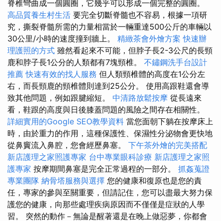
脊椎彎曲成一個圓圈，它幾乎可以形成一個完整的圓圈。
高品質養生村生活
要完全切斷脊髓也不容易，根據一項研
究，撕裂脊髓所需的力量相當於一輛重達500公斤的車輛以
30公里/小時的速度撞到牆上。
精緻茶會外燴方案
快速辦
理護照的方式
雖然看起來不可能，但脖子長2-3公尺的長頸
鹿和脖子長1公分的人類都有7塊頸椎。
不鏽鋼洗手台設計
推薦
快速有效的找人服務
但人類頸椎體的高度在1公分左
右，而長頸鹿的頸椎體則達到25公分。 使用高跟鞋還會導
致其他問題，例如跟腱縮短。
中清路放鬆按摩
從長遠來
看，鞋跟的高度與日後膝蓋問題的風險之間存在相關性。
詳細實用的Google SEO教學資料
當您面朝下躺在按摩床上
時，由於重力的作用，這種保護性、保濕性分泌物會更快地
從鼻竇流入鼻腔，您會經歷鼻塞。
下午茶外燴的完美搭配
新店護理之家照護專家
台中專業眼科診療
新店護理之家照
護專家
按摩期間鼻塞是完全正常過程的一部分。
抓姦蒐證
專業團隊
納骨塔服務與選擇
您的健康和復原也是您的責
任，專家的參與至關重要，但請記住，您可以盡最大努力保
護您的健康，向那些處理疾病原因而不僅僅是症狀的人學
習。 突然的動作－無論是醒著還是在晚上做惡夢，你都會